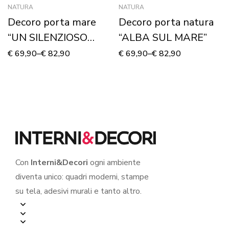
NATURA
NATURA
Decoro porta mare
Decoro porta natura
“UN SILENZIOSO
“ALBA SUL MARE”
TRAMONTO”
€
69,90
–
€
82,90
€
69,90
–
€
82,90
Con
Interni&Decori
ogni ambiente
diventa unico: quadri moderni, stampe
su tela, adesivi murali e tanto altro.