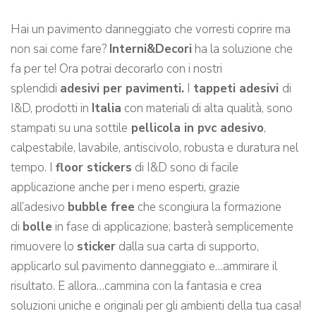
Hai un pavimento danneggiato che vorresti coprire ma
non sai come fare?
Interni&Decori
ha la soluzione che
fa per te! Ora potrai decorarlo con i nostri
splendidi
adesivi per pavimenti.
I
tappeti adesivi
di
I&D, prodotti in
Italia
con materiali di alta qualità, sono
stampati su una sottile
pellicola in pvc adesivo
,
calpestabile, lavabile, antiscivolo, robusta e duratura nel
tempo. I
floor stickers
di I&D sono di facile
applicazione anche per i meno esperti, grazie
all’adesivo
bubble free
che scongiura la formazione
di
bolle
in fase di applicazione; basterà semplicemente
rimuovere lo
sticker
dalla sua carta di supporto,
applicarlo sul pavimento danneggiato e…ammirare il
risultato. E allora…cammina con la fantasia e crea
soluzioni uniche e originali per gli ambienti della tua casa!