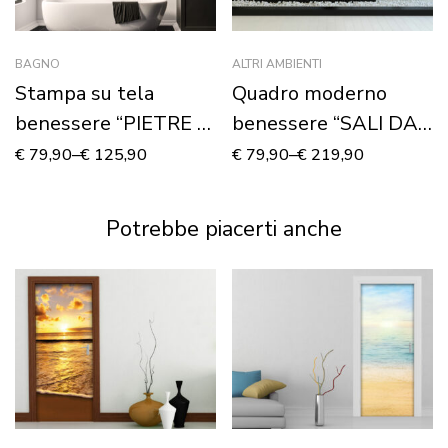
BAGNO
ALTRI AMBIENTI
Stampa su tela
Quadro moderno
benessere “PIETRE E
benessere “SALI DA
BAMBOO”
BAGNO CON
€
79,90
–
€
125,90
€
79,90
–
€
219,90
ORCHIDEA”
Potrebbe piacerti anche