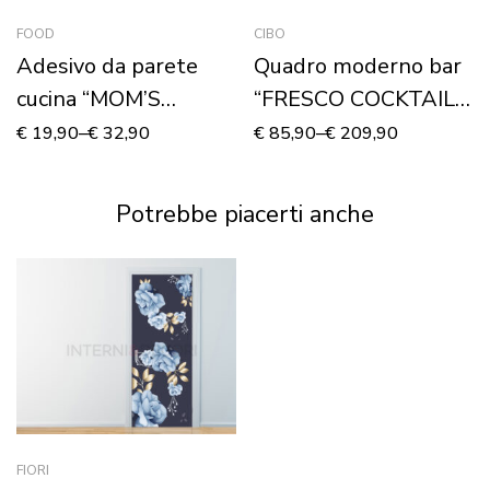
FOOD
CIBO
Adesivo da parete
Quadro moderno bar
cucina “MOM’S
“FRESCO COCKTAIL
RESTAURANT”
DI COLORI”- Stampa
€
19,90
–
€
32,90
€
85,90
–
€
209,90
su tela
Potrebbe piacerti anche
FIORI