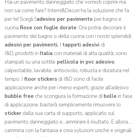
Hai un pavimento danneggiato che vorresti coprire ma
non sai come fare? Interni&Decori ha la soluzione che fa
per te! Scegli l’
adesivo per pavimento
per bagno e
cucina
Rose con foglie dorate
. Ora potrai decorare il
pavimento del bagno o della cucina con i nostri splendidi
adesivi per pavimenti.
I
tappeti adesivi
di
I&D, prodotti in
Italia
con materiali di alta qualità, sono
stampati su una sottile
pellicola in pvc adesivo
,
calpestabile, lavabile, antiscivolo, robusta e duratura nel
tempo. I
floor stickers
di I&D sono di facile
applicazione anche per i meno esperti, grazie all’adesivo
bubble free
che scongiura la formazione di
bolle
in fase
di applicazione; basterà semplicemente rimuovere lo
sticker
dalla sua carta di supporto, applicarlo sul
pavimento danneggiato e…ammirare il risultato. E allora…
cammina con la fantasia e crea soluzioni uniche e originali