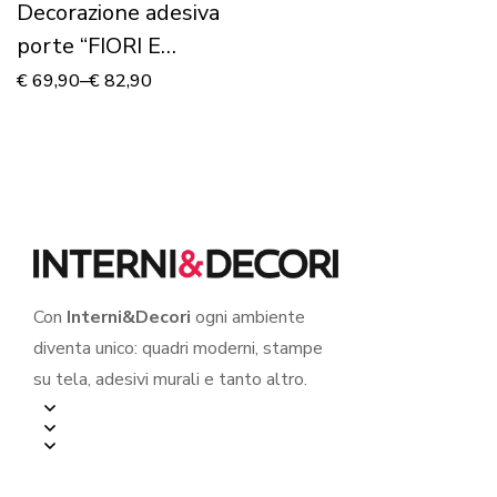
Decorazione adesiva
porte “FIORI E
FOGLIE D’ORO”
€
69,90
–
€
82,90
Con
Interni&Decori
ogni ambiente
diventa unico: quadri moderni, stampe
su tela, adesivi murali e tanto altro.