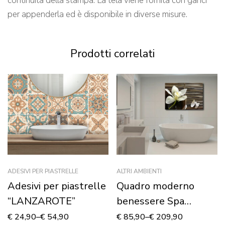
continuità della stampa. La tela viene fornita con ganci
per appenderla ed è disponibile in diverse misure.
Prodotti correlati
ADESIVI PER PIASTRELLE
ALTRI AMBIENTI
Adesivi per piastrelle
Quadro moderno
“LANZAROTE”
benessere Spa
“PETALI DI LILIUM SU
€
24,90
–
€
54,90
€
85,90
–
€
209,90