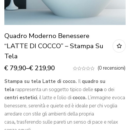
Quadro Moderno Benessere
“LATTE DI COCCO” – Stampa Su
Tela
€
79,90
–
€
219,90
(0 recensioni)
Stampa su tela Latte di cocco.
Il
quadro su
tela
rappresenta un soggetto tipico delle
spa
o dei
centri estetici
, il latte e l’olio di
cocco
.
L’immagine evoca
benessere, serenità e quiete ed è ideale per chi voglia
arredare con stile gli ambienti della propria
casa
,
trasferendo sulle pareti un senso di pace e relax