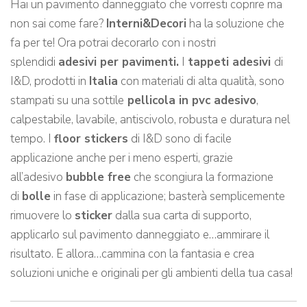
Hai un pavimento danneggiato che vorresti coprire ma
non sai come fare?
Interni&Decori
ha la soluzione che
fa per te! Ora potrai decorarlo con i nostri
splendidi
adesivi per pavimenti.
I
tappeti adesivi
di
I&D, prodotti in
Italia
con materiali di alta qualità, sono
stampati su una sottile
pellicola in pvc adesivo
,
calpestabile, lavabile, antiscivolo, robusta e duratura nel
tempo. I
floor stickers
di I&D sono di facile
applicazione anche per i meno esperti, grazie
all’adesivo
bubble free
che scongiura la formazione
di
bolle
in fase di applicazione; basterà semplicemente
rimuovere lo
sticker
dalla sua carta di supporto,
applicarlo sul pavimento danneggiato e…ammirare il
risultato. E allora…cammina con la fantasia e crea
soluzioni uniche e originali per gli ambienti della tua casa!