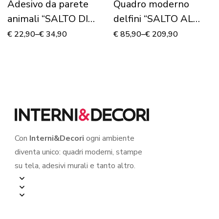
Adesivo da parete
Quadro moderno
animali “SALTO DI
delfini “SALTO AL
DELFINI”
TRAMONTO” –
€
22,90
–
€
34,90
€
85,90
–
€
209,90
Stampa su tela
Con
Interni&Decori
ogni ambiente
diventa unico: quadri moderni, stampe
su tela, adesivi murali e tanto altro.