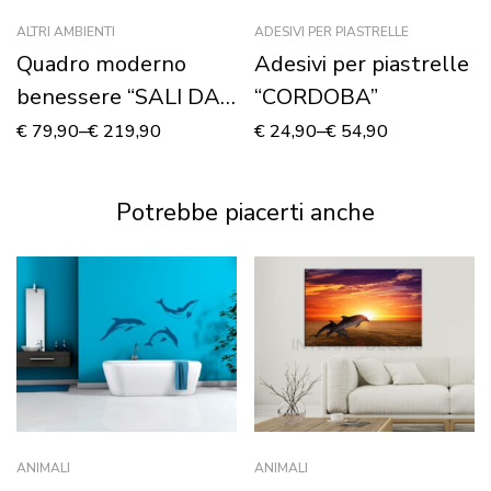
ALTRI AMBIENTI
ADESIVI PER PIASTRELLE
Quadro moderno
Adesivi per piastrelle
benessere “SALI DA
“CORDOBA”
BAGNO CON
€
79,90
–
€
219,90
€
24,90
–
€
54,90
ORCHIDEA”
Potrebbe piacerti anche
ANIMALI
ANIMALI