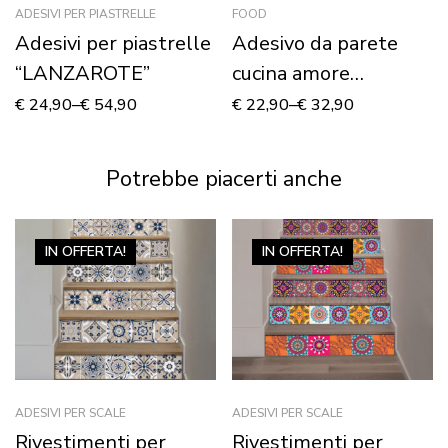
ADESIVI PER PIASTRELLE
FOOD
Adesivi per piastrelle
Adesivo da parete
“LANZAROTE”
cucina amore
“L’INGREDIENTE
€
24,90
–
€
54,90
€
22,90
–
€
32,90
SEGRETO”
Potrebbe piacerti anche
IN OFFERTA!
IN OFFERTA!
ADESIVI PER SCALE
ADESIVI PER SCALE
Rivestimenti per
Rivestimenti per