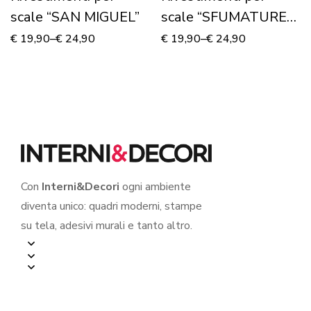
scale “SAN MIGUEL”
scale “SFUMATURE
DI ARANCIO”
€
19,90
–
€
24,90
€
19,90
–
€
24,90
Con
Interni&Decori
ogni ambiente
diventa unico: quadri moderni, stampe
su tela, adesivi murali e tanto altro.