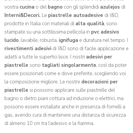
vostra
cucina
o del
bagno
con gli splendidi
azulejos
di
Interni&Decori.
Le
piastrelle autoadesive
di I&D,
prodotte in Italia con materiali di
alta qualità
, sono
stampate su una sottilissima pellicola in
pvc adesivo
lucido
, lavabile, robusta,
ignifuga
e duratura nel tempo. I
rivestimenti adesivi
di I&D sono di facile applicazione e
adatti a tutte le superfici lisce. I nostri
adesivi per
piastrelle
sono
tagliati singolarmente
, così da poter
essere posizionati come e dove preferite, scegliendo voi
la composizione migliore. Le nostre
decorazioni per
piastrelle
si possono applicare sulle piastrelle del
bagno o dietro piani cottura ad induzione o elettrici, ma
possono essere installate anche in presenza di fornelli a
gas, avendo cura di mantenere una distanza di sicurezza
di almeno 10 cm tra l’adesivo e la fiamma.