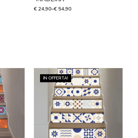
€
24,90
–
€
54,90
€
1
IN OFFERTA!