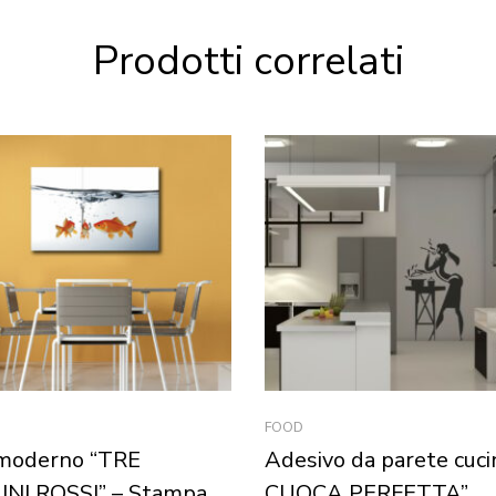
Prodotti correlati
FOOD
moderno “TRE
Adesivo da parete cuc
INI ROSSI” – Stampa
CUOCA PERFETTA”