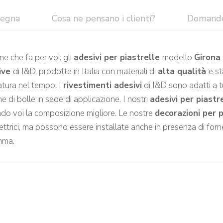
segna
Cosa ne pensano i clienti?
Domand
ne che fa per voi: gli
adesivi per piastrelle
modello
Girona
sive
di I&D, prodotte in Italia con materiali di
alta qualità
e st
tura nel tempo. I
rivestimenti adesivi
di I&D sono adatti a tut
 di bolle in sede di applicazione. I nostri
adesivi per piastr
ndo voi la composizione migliore. Le nostre
decorazioni per 
ettrici, ma possono essere installate anche in presenza di for
amma.