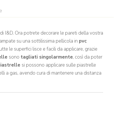
e
di I&D. Ora potrete decorare le pareti della vostra
ampate su una sottilissima pellicola in
pvc
te le superfici lisce e facili da applicare, grazie
elle
sono
tagliati singolarmente
, così da poter
piastrelle
si possono applicare sulle piastrelle
nelli a gas, avendo cura di mantenere una distanza