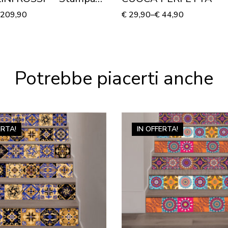
209,90
€
29,90
–
€
44,90
Potrebbe piacerti anche
ERTA!
IN OFFERTA!