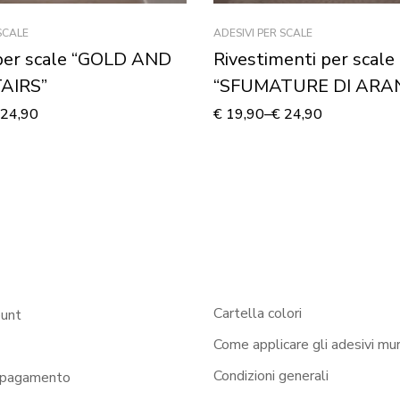
SCALE
ADESIVI PER SCALE
 per scale “GOLD AND
Rivestimenti per scale
AIRS”
“SFUMATURE DI ARA
24,90
€
19,90
–
€
24,90
Cartella colori
ount
Come applicare gli adesivi mur
Condizioni generali
 pagamento