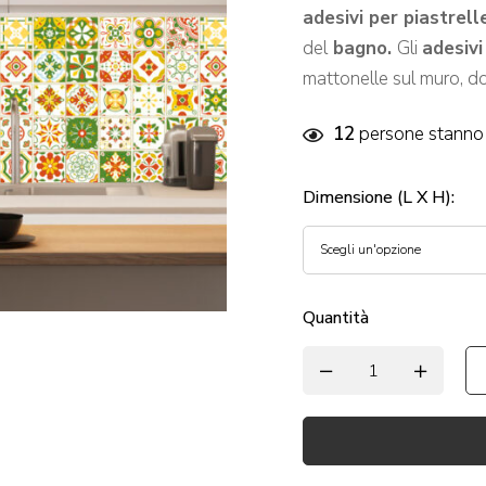
adesivi per piastrell
del
bagno.
Gli
adesivi
mattonelle sul muro, d
12
persone stanno 
Dimensione (L X H)
:
Quantità