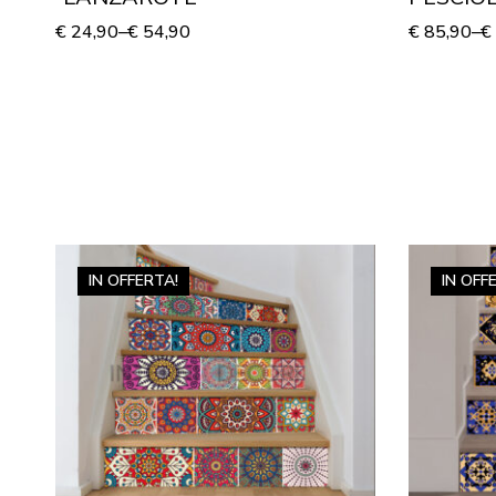
su tela
€
24,90
–
€
54,90
€
85,90
–
€
IN OFFERTA!
IN OFF