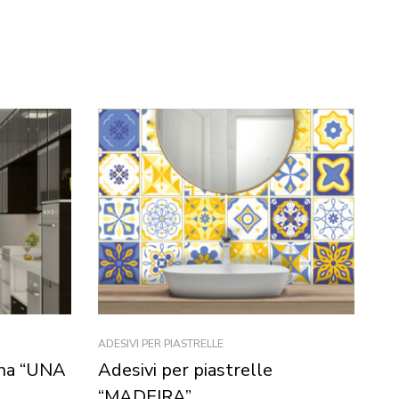
ADESIVI PER PIASTRELLE
FO
ina “UNA
Adesivi per piastrelle
Ad
“MADEIRA”
Q