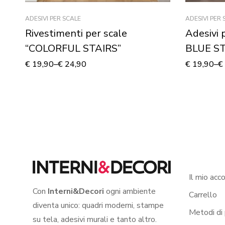
ADESIVI PER SCALE
ADESIVI PER 
Rivestimenti per scale
Adesivi
“COLORFUL STAIRS”
BLUE ST
€
19,90
–
€
24,90
€
19,90
–
€
Il mio acc
Con
Interni&Decori
ogni ambiente
Carrello
diventa unico: quadri moderni, stampe
Metodi di
su tela, adesivi murali e tanto altro.