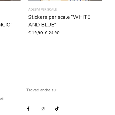
ADESIVI PER SCALE
ADE
Stickers per scale “WHITE
Ri
NCIO”
AND BLUE”
M
€
19,90
–
€
24,90
€
1
Trovaci anche su:
ali