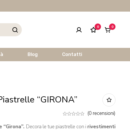
0
0
tà
Blog
Contatti
Piastrelle “GIRONA”
(0 recensioni)
le “Girona”.
Decora le tue piastrelle con i
rivestimenti