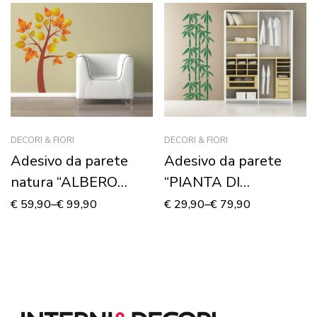
DECORI & FIORI
DECORI & FIORI
Adesivo da parete
Adesivo da parete
natura “ALBERO
“PIANTA DI
D’AUTUNNO”
BAMBOO”
€
59,90
–
€
99,90
€
29,90
–
€
79,90