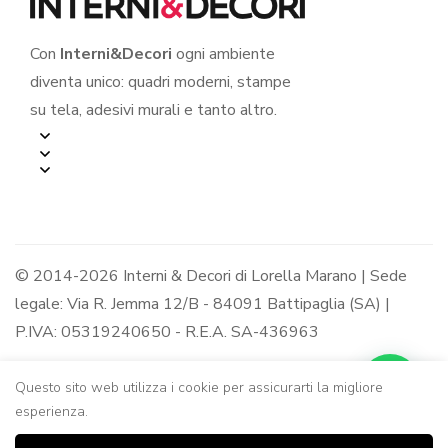
Con
Interni&Decori
ogni ambiente
diventa unico: quadri moderni, stampe
su tela, adesivi murali e tanto altro.
© 2014-2026 Interni & Decori di Lorella Marano | Sede
legale: Via R. Jemma 12/B - 84091 Battipaglia (SA) |
P.IVA: 05319240650 - R.E.A. SA-436963
Questo sito web utilizza i cookie per assicurarti la migliore
esperienza.