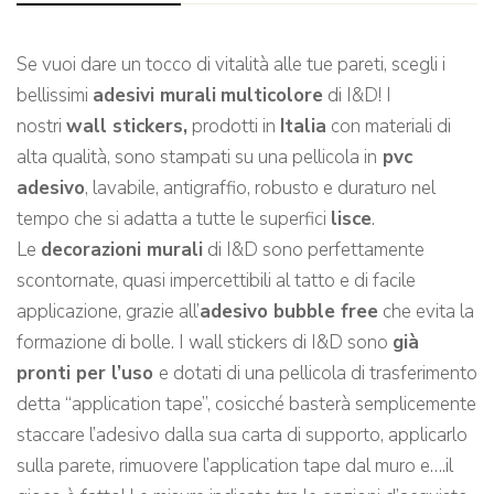
Se vuoi dare un tocco di vitalità alle tue pareti, scegli i
bellissimi
adesivi murali
multicolore
di I&D! I
nostri
wall stickers,
prodotti in
Italia
con materiali di
alta qualità, sono stampati su una pellicola in
pvc
adesivo
, lavabile, antigraffio, robusto e duraturo nel
tempo che si adatta a tutte le superfici
lisce
.
Le
decorazioni murali
di I&D sono perfettamente
scontornate, quasi impercettibili al tatto e di facile
applicazione, grazie all’
adesivo bubble free
che evita la
formazione di bolle. I wall stickers di I&D sono
già
pronti per l’uso
e dotati di una pellicola di trasferimento
detta “application tape”, cosicché basterà semplicemente
staccare l’adesivo dalla sua carta di supporto, applicarlo
sulla parete, rimuovere l’application tape dal muro e….il