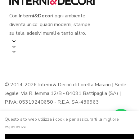
Con
Interni&Decori
ogni ambiente
diventa unico: quadri moderni, stampe
su tela, adesivi murali e tanto altro.
© 2014-2026 Interni & Decori di Lorella Marano | Sede
legale: Via R. Jemma 12/B - 84091 Battipaglia (SA) |
P.IVA: 05319240650 - R.E.A. SA-436963
Questo sito web utilizza i cookie per assicurarti la migliore
esperienza.