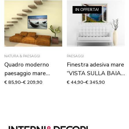
IN OFFERTA!
NATURA & PAESAGGI
PAESAGGI
Quadro moderno
Finestra adesiva mare
paesaggio mare
“VISTA SULLA BAIA”
“BARCHE DI
– Finestra illusione
€
85,90
–
€
209,90
€
44,90
–
€
345,90
PESCATORI A RIVA” –
Stampa su tela