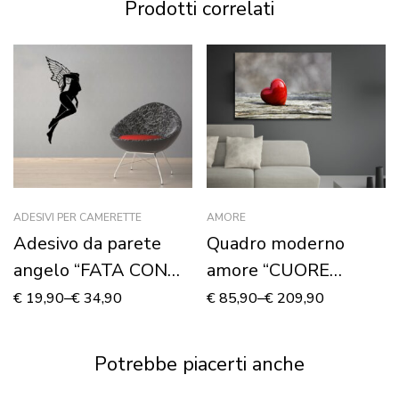
Prodotti correlati
ADESIVI PER CAMERETTE
AMORE
Adesivo da parete
Quadro moderno
angelo “FATA CON
amore “CUORE
ALI” – Adesivo murale
ROSSO DI SAN
€
19,90
–
€
34,90
€
85,90
–
€
209,90
VALENTINO” –
Stampa su tela
Potrebbe piacerti anche