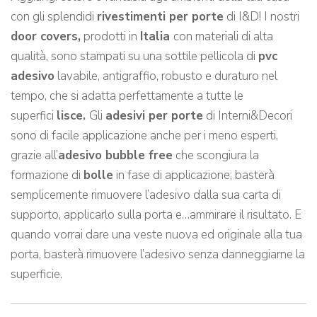
con gli splendidi
rivestimenti per porte
di I&D! I nostri
door covers,
prodotti in
Italia
con materiali di alta
qualità, sono stampati su una sottile pellicola di
pvc
adesivo
lavabile, antigraffio, robusto e duraturo nel
tempo, che si adatta perfettamente a tutte le
superfici
lisce.
Gli
adesivi per porte
di Interni&Decori
sono di facile applicazione anche per i meno esperti,
grazie all’
adesivo bubble free
che scongiura la
formazione di
bolle
in fase di applicazione; basterà
semplicemente rimuovere l’adesivo dalla sua carta di
supporto, applicarlo sulla porta e…ammirare il risultato. E
quando vorrai dare una veste nuova ed originale alla tua
porta, basterà rimuovere l’adesivo senza danneggiarne la
superficie.