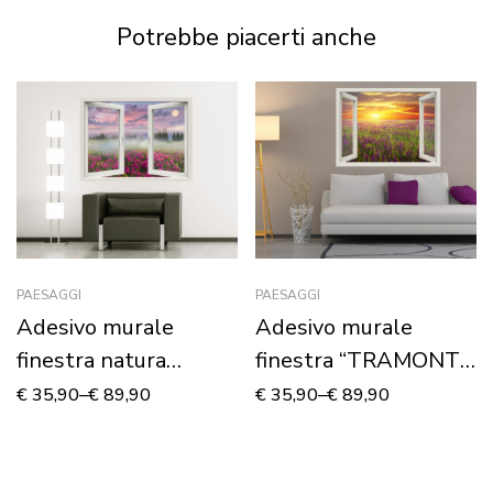
Potrebbe piacerti anche
PAESAGGI
PAESAGGI
Adesivo murale
Adesivo murale
finestra natura
finestra “TRAMONTO
“ALBA SULLE
SUI FIORI” – Finestra
€
35,90
–
€
89,90
€
35,90
–
€
89,90
AZALEE” – Finestra
illusione
illusione