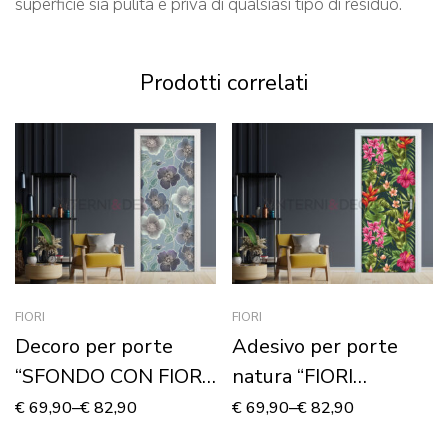
superficie sia pulita e priva di qualsiasi tipo di residuo.
Prodotti correlati
FIORI
FIORI
Decoro per porte
Adesivo per porte
“SFONDO CON FIORI
natura “FIORI
STILIZZATI”
TROPICALI”
€
69,90
–
€
82,90
€
69,90
–
€
82,90