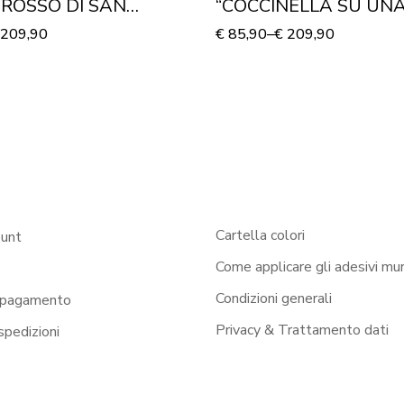
 ROSSO DI SAN
“COCCINELLA SU UN
NO” – Stampa su tela
FOGLIA” – Stampa su t
209,90
€
85,90
–
€
209,90
Cartella colori
ount
Come applicare gli adesivi mur
Condizioni generali
 pagamento
Privacy & Trattamento dati
 spedizioni