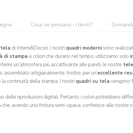
segna
Cosa ne pensano i clienti?
Domand
tela
di Interni&Decori. I nostri
quadri moderni
sono realizzat
tà di stampa
e colori che durano nel tempo, utilizziamo solo
i
rire un’atmosfera più accattivante alle pareti, le nostre
tel
, assemblato artigianalmente. Inoltre, per un’
eccellente res
la continuità della stampa. I nostri
quadri su tela
vengono fo
 delle riproduzioni digitali. Pertanto i colori potrebbero differir
%
che, avendo una finitura semi-opaca, conferisce alle nostre