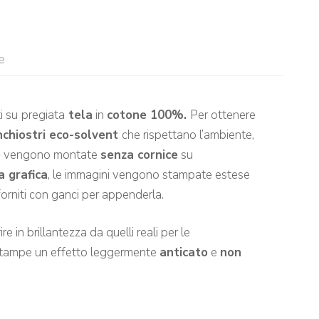
e
i su
pregiata
tela
in
cotone 100%.
Per ottenere
nchiostri eco-solvent
che rispettano l’ambiente,
e
vengono montate
senza cornice
su
a grafica
, le immagini vengono stampate estese
rniti con ganci per appenderla.
e in brillantezza da quelli reali per le
 stampe un effetto leggermente
anticato
e
non