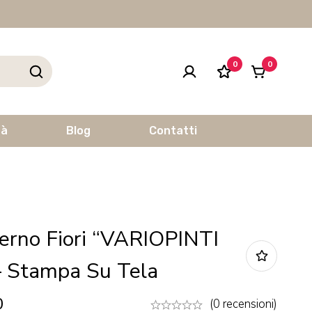
0
0
tà
Blog
Contatti
rno Fiori “VARIOPINTI
 Stampa Su Tela
0
(0 recensioni)