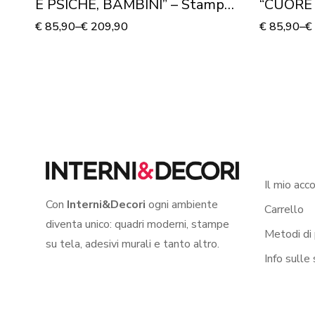
E PSICHE, BAMBINI” – Stampa
“CUORE
su tela
VALENTI
€
85,90
–
€
209,90
€
85,90
–
€
Il mio acc
Con
Interni&Decori
ogni ambiente
Carrello
diventa unico: quadri moderni, stampe
Metodi di
su tela, adesivi murali e tanto altro.
Info sulle