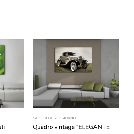
SALOTTO & SOGGIORNO
AM
li
Quadro vintage “ELEGANTE
Q