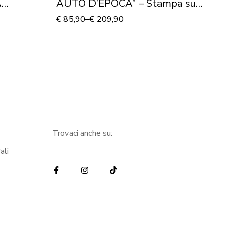
A
AUTO D’EPOCA” – Stampa su
R
ela
tela
te
€
85,90
–
€
209,90
€
8
Trovaci anche su:
ali