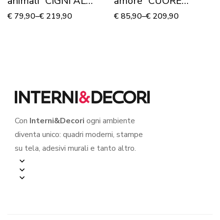
animali “CIGNI AL
amore “CUORE
TRAMONTO” –
ROSSO DI SAN
€
79,90
–
€
219,90
€
85,90
–
€
209,90
Stampa su tela
VALENTINO” –
Stampa su tela
Con
Interni&Decori
ogni ambiente
diventa unico: quadri moderni, stampe
su tela, adesivi murali e tanto altro.