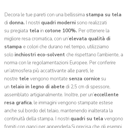
Decora le tue pareti con una bellissima
stampa su tela
di
donna
.
I nostri
quadri moderni
sono realizzati
su
pregiata
tela
in
cotone 100%.
Per ottenere la
migliore resa cromatica, con un’
elevata qualità di
stampa
e colori che durano nel tempo, utilizziamo
solo
inchiostri eco-solvent
che rispettano l’ambiente, a
norma con le regolamentazioni Europee. Per conferire
un’atmosfera più accattivante alle pareti, le
nostre
tele
vengono montate
senza cornice
su
un
telaio
in legno di abete
di 2,5 cm di spessore,
assemblato artigianalmente. Inoltre, per un’
eccellente
resa grafica
, le immagini vengono stampate estese
anche sul bordo del telaio, mantenendo inalterata la
continuità della stampa. I nostri
quadri su tela
vengono
forniti con ganci per appenderla.Si precisa che gli esempi