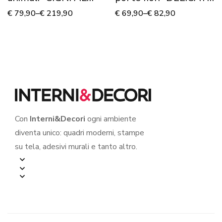
TRAMONTO” –
ROSE ROSA”
€
79,90
–
€
219,90
€
69,90
–
€
82,90
Stampa su tela
Con
Interni&Decori
ogni ambiente
diventa unico: quadri moderni, stampe
su tela, adesivi murali e tanto altro.