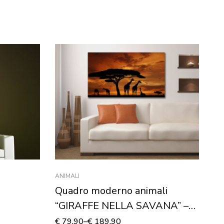
ANIMALI
AN
Quadro moderno animali
Q
“GIRAFFE NELLA SAVANA” –
F
Stampa su tela
€
79,90
–
€
189,90
€
8