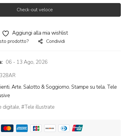
Check-out veloce
Aggiungi alla mia wishlist
sto prodotto?
Condividi
a:
06 - 13 Ago, 2026
328AR
enti
,
Arte
,
Salotto & Soggiorno
,
Stampe su tela
,
Tele
usive
e digitale
,
Tele illustrate