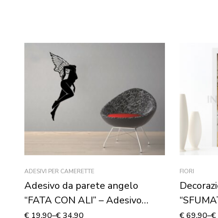
ADESIVI PER CAMERETTE
FIORI
Adesivo da parete angelo
Decorazi
“FATA CON ALI” – Adesivo
“SFUMA
murale
COLOR 
€
19,90
–
€
34,90
€
69,90
–
€