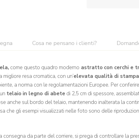
segna
Cosa ne pensano i clienti?
Domand
ela,
come questo quadro moderno
astratto
con cerchi e t
a migliore resa cromatica, con un’
elevata qualità di stamp
iente, a norma con le regolamentazioni Europee. Per conferire 
 un
telaio
in legno di abete
di 2,5 cm di spessore, assemblato
e anche sul bordo del telaio, mantenendo inalterata la contin
a che gli esempi visualizzati nelle foto sono delle riproduzioni
gna da parte del corriere, si prega di controllare la prese