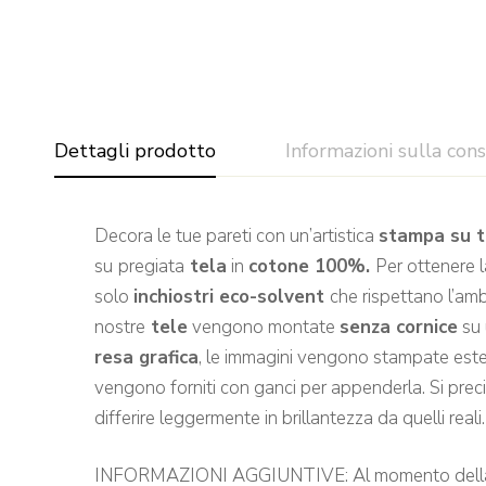
Dettagli prodotto
Informazioni sulla con
Decora le tue pareti con un’artistica
stampa su t
su
pregiata
tela
in
cotone 100%.
Per ottenere l
solo
inchiostri eco-solvent
che rispettano l’amb
nostre
tele
vengono montate
senza cornice
su
resa grafica
, le immagini vengono stampate estes
vengono forniti con ganci per appenderla. Si precis
differire leggermente in brillantezza da quelli reali.
INFORMAZIONI AGGIUNTIVE: Al momento della conse