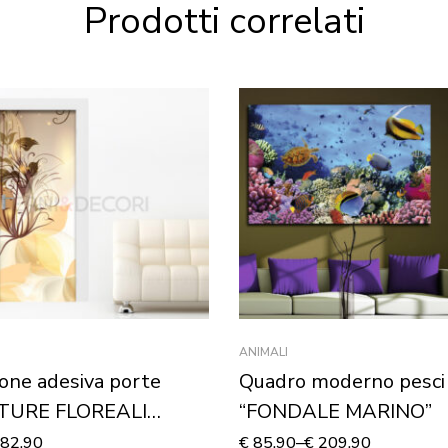
Prodotti correlati
ANIMALI
one adesiva porte
Quadro moderno pesci
TURE FLOREALI
“FONDALE MARINO”
AMBRA”
82,90
€
85,90
–
€
209,90