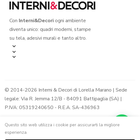
Con
Interni&Decori
ogni ambiente
diventa unico: quadri moderni, stampe
su tela, adesivi murali e tanto altro.
© 2014-2026 Interni & Decori di Lorella Marano | Sede
legale: Via R. Jemma 12/B - 84091 Battipaglia (SA) |
P.IVA: 05319240650 - R.E.A. SA-436963
Questo sito web utilizza i cookie per assicurarti la migliore
esperienza.