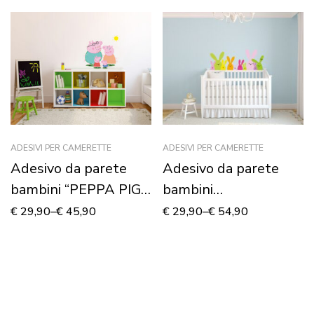
ADESIVI PER CAMERETTE
ADESIVI PER CAMERETTE
Adesivo da parete
Adesivo da parete
bambini “PEPPA PIG
bambini
FAMILY” – Adesivo
“CONIGLIETTI
€
29,90
–
€
45,90
€
29,90
–
€
54,90
murale
CURIOSI” – Adesivo
murale