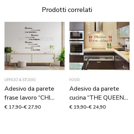
Prodotti correlati
UFFICIO & STUDIO
FOOD
Adesivo da parete
Adesivo da parete
frase lavoro “CHI
cucina “THE QUEEN
LAVORA…”
OF THE KITCHEN”
€
17,90
–
€
27,90
€
19,90
–
€
24,90