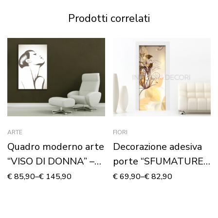
Prodotti correlati
ARTE
FIORI
Quadro moderno arte
Decorazione adesiva
“VISO DI DONNA” –
porte “SFUMATURE
Stampa su tela
FLOREALI COLOR
€
85,90
–
€
145,90
€
69,90
–
€
82,90
AMBRA”