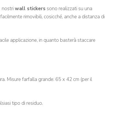
I nostri
wall stickers
sono realizzati su una
acilmente rimovibili, cosicché, a
nche a distanza di
acile applicazione, in quanto basterà staccare
ura. Misure farfalla grande: 65 x 42 cm (per il
iasi tipo di residuo.