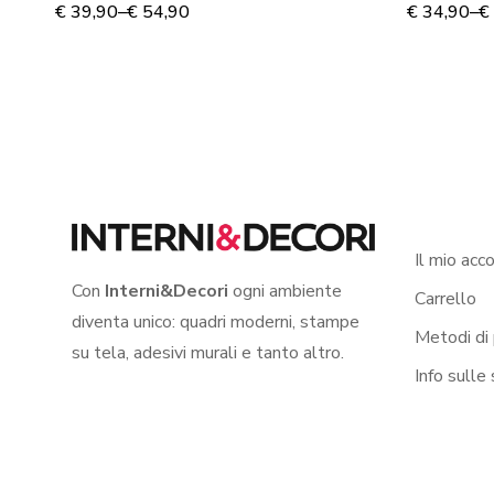
– Adesivo murale
Adesivo
€
39,90
–
€
54,90
€
34,90
–
€
Il mio acc
Con
Interni&Decori
ogni ambiente
Carrello
diventa unico: quadri moderni, stampe
Metodi di
su tela, adesivi murali e tanto altro.
Info sulle