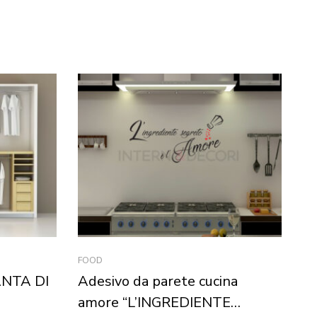
FOOD
AD
ANTA DI
Adesivo da parete cucina
Ad
amore “L’INGREDIENTE
“