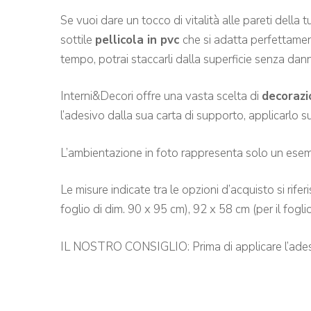
Se vuoi dare un tocco di vitalità alle pareti de
lla 
sottile
pellicola in pvc
che si adatta perfettamen
tempo, potrai staccarli dalla superficie senza dan
Interni&Decori offre una vasta scelta di
decorazi
l’adesivo dalla sua carta di supporto, applicarlo sul
L’ambientazione in foto rappresenta solo un esem
Le misure indicate tra le opzioni d’acquisto si rife
foglio di dim. 90 x 95 cm), 92 x 58 cm (per il fogl
IL NOSTRO CONSIGLIO: Prima di applicare l’adesivo 