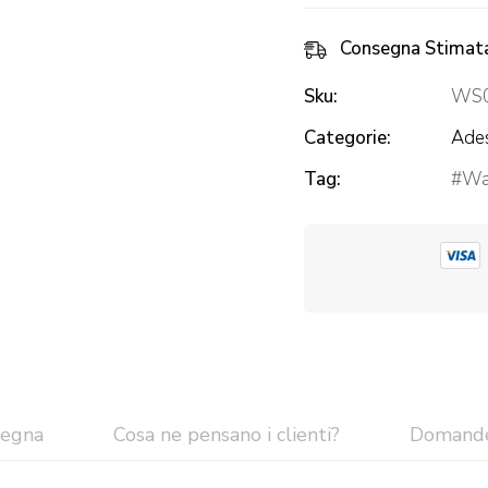
Consegna Stimat
Sku:
WS
Categorie:
Ades
Tag:
Wal
segna
Cosa ne pensano i clienti?
Domand