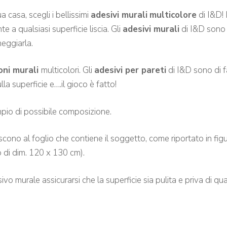
tua casa, scegli
i bellissimi
adesivi murali
multicolore
di I&D!
te a qualsiasi
superficie l
iscia.
Gli
adesivi murali
di I&D sono f
neggiarla.
oni murali
multicolori. Gli
adesivi per pareti
di I&D sono di f
la superficie e….il gioco è fatto!
pio di possibile composizione.
riscono al foglio che contiene il soggetto, come riportato in fig
io di dim. 120 x 130 cm).
murale assicurarsi che la superficie sia pulita e priva di quals