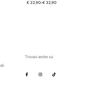
SEGRETO”
A
€
22,90
–
€
32,90
€
5
Trovaci anche su:
ali