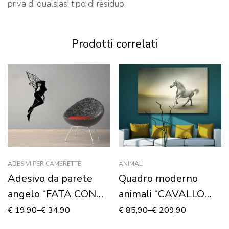
priva di qualsiasi tipo di residuo.
Prodotti correlati
ADESIVI PER CAMERETTE
ANIMALI
Adesivo da parete
Quadro moderno
angelo “FATA CON
animali “CAVALLO
ALI” – Adesivo murale
BIANCO AL
€
19,90
–
€
34,90
€
85,90
–
€
209,90
GALOPPO” – Stampa