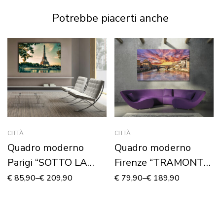
su tela
Potrebbe piacerti anche
CITTÀ
CITTÀ
Quadro moderno
Quadro moderno
Parigi “SOTTO LA
Firenze “TRAMONTO
TORRE EIFFEL”-
SUL PONTE
€
85,90
–
€
209,90
€
79,90
–
€
189,90
Stampa su tela
VECCHIO”