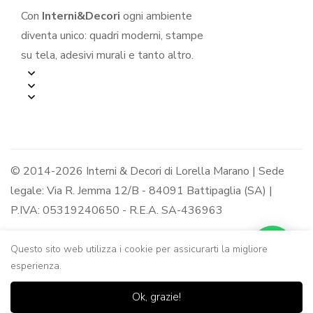
Con
Interni&Decori
ogni ambiente
diventa unico: quadri moderni, stampe
su tela, adesivi murali e tanto altro.
© 2014-2026 Interni & Decori di Lorella Marano | Sede
legale: Via R. Jemma 12/B - 84091 Battipaglia (SA) |
P.IVA: 05319240650 - R.E.A. SA-436963
Questo sito web utilizza i cookie per assicurarti la migliore
esperienza.
0
0
Ok, grazie!
Casa
Negozio
Lista dei
Carrello
Ricerca