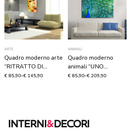
ARTE
ANIMALI
Quadro moderno arte
Quadro moderno
“RITRATTO DI
animali “UNO
DONNA CON FIORI”
SPLENDIDO
€
85,90
–
€
145,90
€
85,90
–
€
209,90
PAVONE” – Stampa
su tela