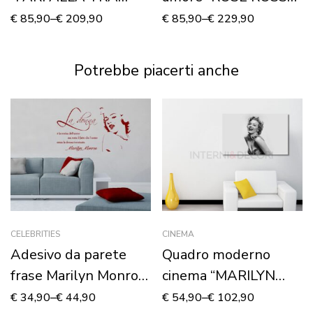
DECORI” – Stampa su
E CUORE” – Stampa
€
85,90
–
€
209,90
€
85,90
–
€
229,90
tela
su tela
Potrebbe piacerti anche
CELEBRITIES
CINEMA
Adesivo da parete
Quadro moderno
frase Marilyn Monroe
cinema “MARILYN
“LA DONNA È LA
MONROE” – Stampa
€
34,90
–
€
44,90
€
54,90
–
€
102,90