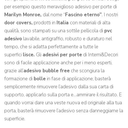
per esempio questo meraviglioso adesivo per porte di
Marilyn Monroe,
dal nome “
Fascino eterno”
. I nostri
door covers,
prodotti in
Italia
con materiali di alta
qualità, sono stampati su una sottile pellicola di
pvc
adesivo
lavabile, antigraffio, robusto e duraturo nel
tempo, che si adatta perfettamente a tutte le
superfici
lisce.
Gli
adesivi per porte
di Interni&Decori
sono di facile applicazione anche per i meno esperti,
grazie all’
adesivo bubble free
che scongiura la
formazione di
bolle
in fase di applicazione; basterà
semplicemente rimuovere l’adesivo dalla sua carta di
supporto, applicarlo sulla porta e…ammirare il risultato. E
quando vorrai dare una veste nuova ed originale alla tua
porta, basterà rimuovere l’adesivo senza danneggiarne la
superficie.