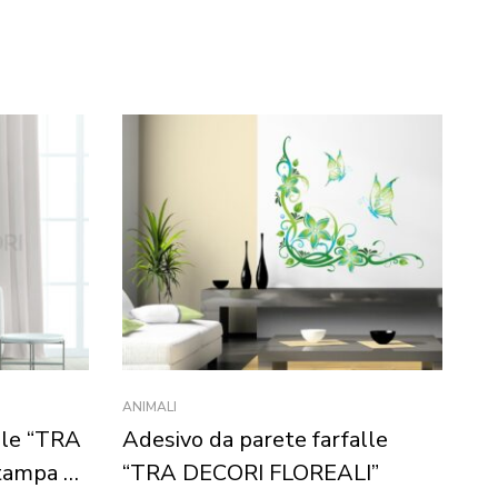
ANIMALI
AN
lle “TRA
Adesivo da parete farfalle
A
tampa su
“TRA DECORI FLOREALI”
I