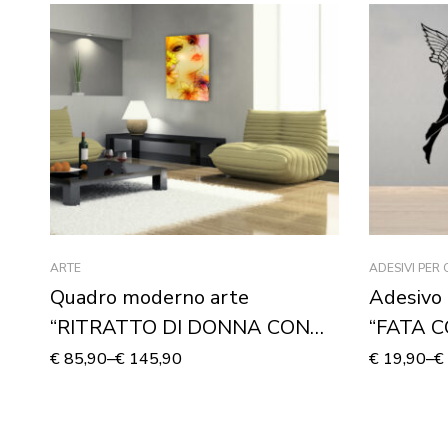
ARTE
ADESIVI PER
Quadro moderno arte
Adesivo 
“RITRATTO DI DONNA CON
“FATA C
FIORI”
murale
€
85,90
–
€
145,90
€
19,90
–
€