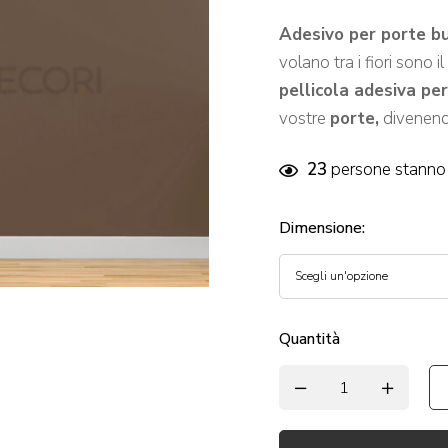
Adesivo per porte bub
volano tra i fiori sono 
pellicola adesiva pe
vostre
porte,
divenend
23
persone stanno 
Dimensione
:
Quantità