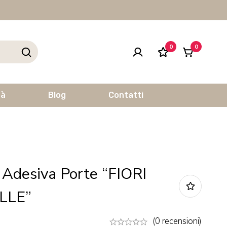
0
0
tà
Blog
Contatti
 Adesiva Porte “FIORI
LLE”
(0 recensioni)