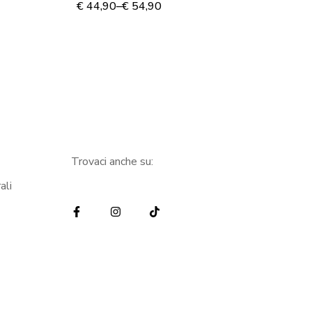
€
44,90
–
€
54,90
€
3
Trovaci anche su:
ali