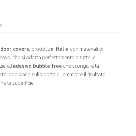
e
i
door covers,
prodotti in
Italia
con materiali di
tempo, che si adatta perfettamente a tutte le
ie all’
adesivo bubble free
che scongiura la
o, applicarlo sulla porta e…ammirare il risultato.
e la superficie.