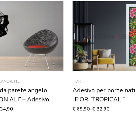
 CAMERETTE
FIORI
da parete angelo
Adesivo per porte nat
ON ALI” – Adesivo
“FIORI TROPICALI”
34,90
€
69,90
–
€
82,90