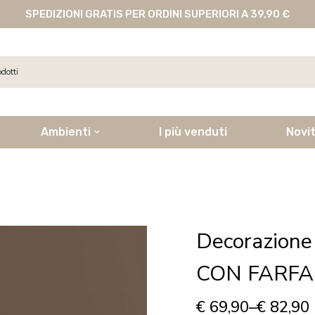
SPEDIZIONI GRATIS PER ORDINI SUPERIORI A 39,90 €
Ambienti
I più venduti
Novi
Decorazione
CON FARFA
€
69,90
–
€
82,90