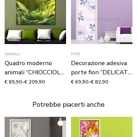
ANIMALI
FIORI
Quadro moderno
Decorazione adesiva
animali “CHIOCCIOLE
porte fiori “DELICATE
TRA FOGLIE” –
ROSE ROSA”
€
85,90
–
€
209,90
€
69,90
–
€
82,90
Stampa su tela
Potrebbe piacerti anche