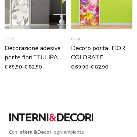
FIORI
FIORI
Decorazione adesiva
Decoro porta “FIORI
porte fiori “TULIPANI
COLORATI”
BIANCHI”
€
69,90
–
€
82,90
€
69,90
–
€
82,90
Con
Interni&Decori
ogni ambiente