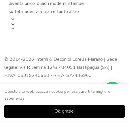
diventa unico: quadri moderni, stampe
su tela, adesivi murali e tanto altro.
© 2014-2026 Interni & Decori di Lorella Marano | Sede
legale: Via R. Jemma 12/B - 84091 Battipaglia (SA) |
P.IVA: 05319240650 - R.E.A. SA-436963
Questo sito web utilizza i cookie per assicurarti la migliore
esperienza.
0
0
Ok, grazie!
Casa
Negozio
Lista dei
Carrello
Ricerca
desideri