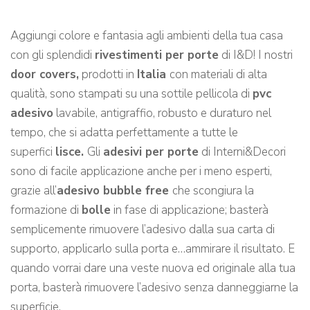
Aggiungi colore e fantasia agli ambienti della tua casa
con gli splendidi
rivestimenti per porte
di I&D! I nostri
door covers,
prodotti in
Italia
con materiali di alta
qualità, sono stampati su una sottile pellicola di
pvc
adesivo
lavabile, antigraffio, robusto e duraturo nel
tempo, che si adatta perfettamente a tutte le
superfici
lisce.
Gli
adesivi per porte
di Interni&Decori
sono di facile applicazione anche per i meno esperti,
grazie all’
adesivo bubble free
che scongiura la
formazione di
bolle
in fase di applicazione; basterà
semplicemente rimuovere l’adesivo dalla sua carta di
supporto, applicarlo sulla porta e…ammirare il risultato. E
quando vorrai dare una veste nuova ed originale alla tua
porta, basterà rimuovere l’adesivo senza danneggiarne la
superficie.