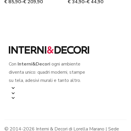
DECANTER” –
TERRA”
€
85,90
–
€
209,90
€
34,90
–
€
44,90
Stampa su tela
Con
Interni&Decori
ogni ambiente
diventa unico: quadri moderni, stampe
su tela, adesivi murali e tanto altro.
© 2014-2026 Interni & Decori di Lorella Marano | Sede