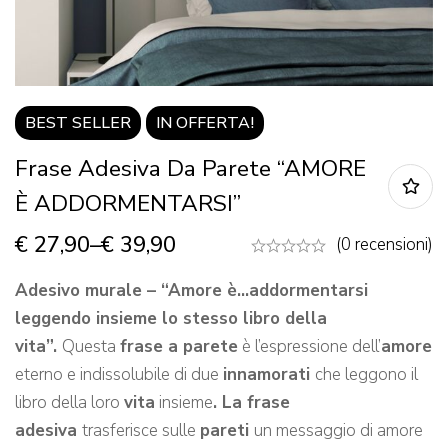
BEST
SELLER
IN OFFERTA!
Frase Adesiva Da Parete “AMORE
È ADDORMENTARSI”
€
27,90
–
€
39,90
(0 recensioni)
Adesivo murale – “Amore è…addormentarsi
leggendo insieme lo stesso libro della
vita”.
Questa
frase a parete
è l’espressione dell’
amore
eterno e indissolubile di due
innamorati
che leggono il
libro della loro
vita
insieme
. La frase
adesiva
trasferisce sulle
pareti
un messaggio di amore