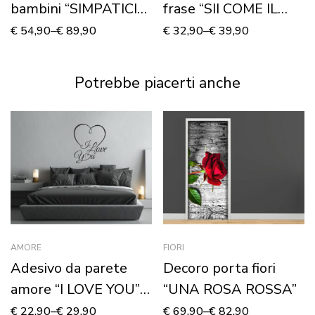
bambini “SIMPATICI
frase “SII COME IL
AEREI IN VOLO” –
MARE…”
€
54,90
–
€
89,90
€
32,90
–
€
39,90
Adesivo murale
Potrebbe piacerti anche
AMORE
FIORI
Adesivo da parete
Decoro porta fiori
amore “I LOVE YOU” –
“UNA ROSA ROSSA”
Adesivo murale
€
22,90
–
€
29,90
€
69,90
–
€
82,90