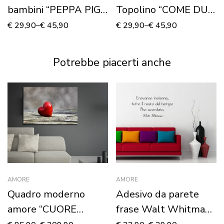
bambini “PEPPA PIG
Topolino “COME DUE
FAMILY” – Adesivo
INNAMORATI” –
€
29,90
–
€
45,90
€
29,90
–
€
45,90
murale
Adesivo murale
Potrebbe piacerti anche
AMORE
AMORE
Quadro moderno
Adesivo da parete
amore “CUORE
frase Walt Whitman