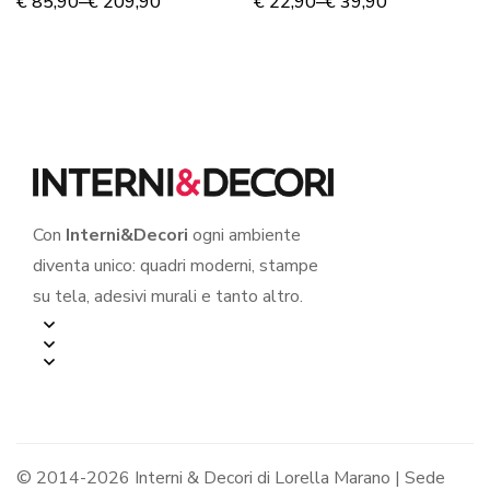
ROSSO DI SAN
“ERAVAMO
€
85,90
–
€
209,90
€
22,90
–
€
39,90
VALENTINO” –
INSIEME…”
Stampa su tela
Con
Interni&Decori
ogni ambiente
diventa unico: quadri moderni, stampe
su tela, adesivi murali e tanto altro.
© 2014-2026 Interni & Decori di Lorella Marano | Sede