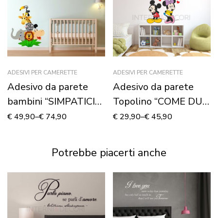
ADESIVI PER CAMERETTE
ADESIVI PER CAMERETTE
Adesivo da parete
Adesivo da parete
bambini “SIMPATICI
Topolino “COME DUE
ANIMALI” – Adesivo
INNAMORATI” –
€
49,90
–
€
74,90
€
29,90
–
€
45,90
murale
Adesivo murale
Potrebbe piacerti anche