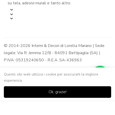
su tela, adesivi murali e tanto altro.
© 2014-2026 Interni & Decori di Lorella Marano | Sede
legale: Via R. Jemma 12/B - 84091 Battipaglia (SA) |
P.IVA: 05319240650 - R.E.A. SA-436963
Questo sito web utilizza i cookie per assicurarti la migliore
esperienza.
0
0
Ok, grazie!
Casa
Negozio
Lista dei
Carrello
Ricerca
desideri
Aggiungi al Carrello