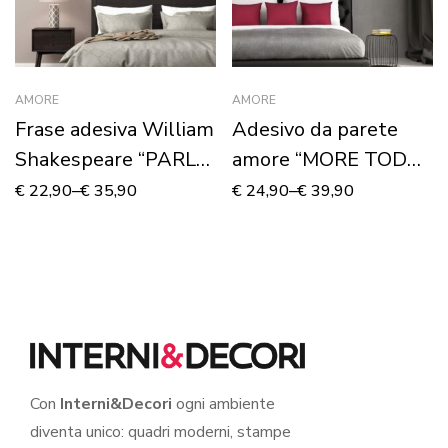
AMORE
AMORE
Frase adesiva William
Adesivo da parete
Shakespeare “PARLA
amore “MORE TODAY
PIANO, SE PARLI
THAN YESTERDAY”
€
22,90
–
€
35,90
€
24,90
–
€
39,90
D’AMORE”
– Adesivo murale
Con
Interni&Decori
ogni ambiente
diventa unico: quadri moderni, stampe