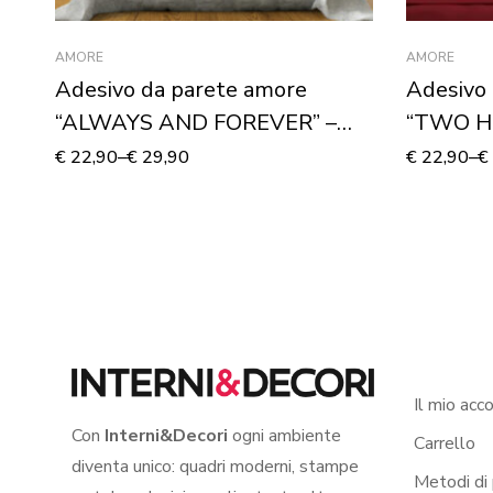
AMORE
AMORE
Adesivo da parete amore
Adesivo
“ALWAYS AND FOREVER” –
“TWO H
Adesivo murale
Adesivo
€
22,90
–
€
29,90
€
22,90
–
€
Il mio acc
Con
Interni&Decori
ogni ambiente
Carrello
diventa unico: quadri moderni, stampe
Metodi di