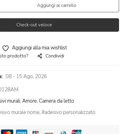
Aggiungi al carrello
Check-out veloce
Aggiungi alla mia wishlist
sto prodotto?
Condividi
a:
08 - 15 Ago, 2026
0128AM
ivi murali
,
Amore
,
Camera da letto
esivo murale nome
,
adesivo personalizzato