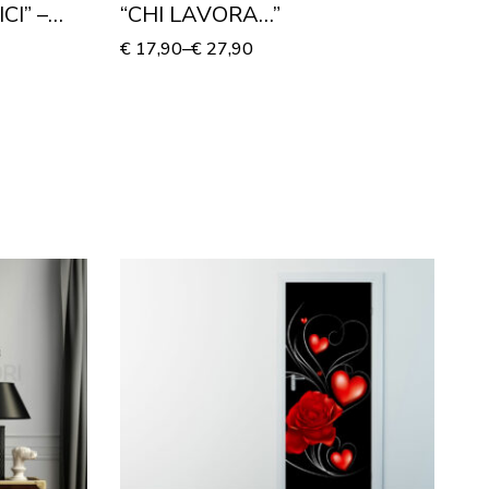
CI” –
“CHI LAVORA…”
Q
€
17,90
–
€
27,90
€
1