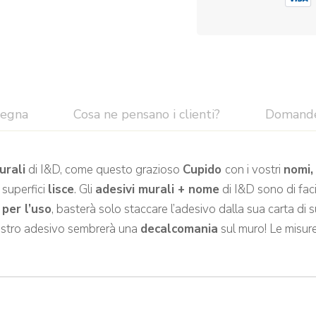
segna
Cosa ne pensano i clienti?
Domand
urali
di I&D, come questo grazioso
Cupido
con i vostri
nomi,
 superfici
lisce
. Gli
adesivi murali + nome
di I&D sono di facil
 per l’uso
, basterà solo staccare l’adesivo dalla sua carta di 
 vostro adesivo sembrerà una
decalcomania
sul muro! Le misure 