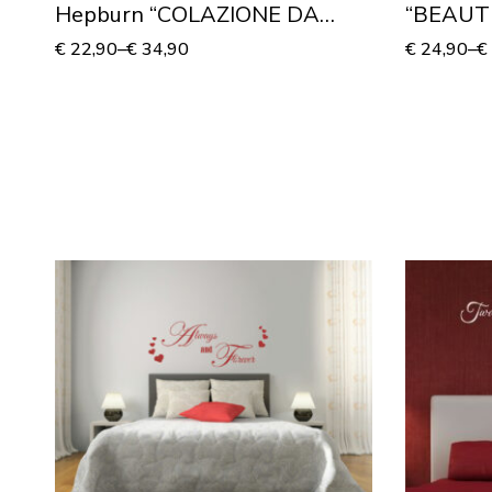
Hepburn “COLAZIONE DA
“BEAUTI
TIFFANY”
€
22,90
–
€
34,90
€
24,90
–
€