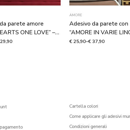
AMORE
 da parete amore
Adesivo da parete con 
EARTS ONE LOVE” –
“AMORE IN VARIE LIN
 murale
Adesivo murale
29,90
€
25,90
–
€
37,90
Cartella colori
ount
Come applicare gli adesivi mur
Condizioni generali
 pagamento