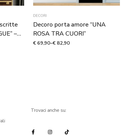
DECORI
AM
scritte
Decoro porta amore “UNA
Ad
GUE” –
ROSA TRA CUORI”
L
€
69,90
–
€
82,90
€
2
Trovaci anche su:
ali