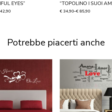
FUL EYES”
“TOPOLINO I SUOI AMI
Adesivo murale
42,90
€
34,90
–
€
85,90
Potrebbe piacerti anche