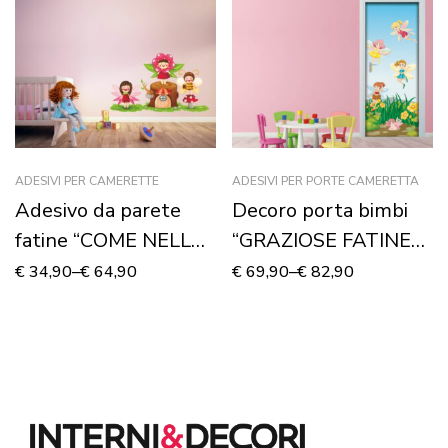
ADESIVI PER CAMERETTE
ADESIVI PER PORTE CAMERETTA
Adesivo da parete
Decoro porta bimbi
fatine “COME NELLE
“GRAZIOSE FATINE
FIABE” – Adesivo
DEL BOSCO”
€
34,90
–
€
64,90
€
69,90
–
€
82,90
murale