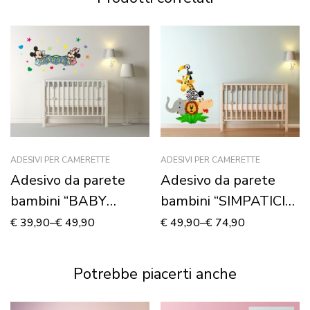
ADESIVI PER CAMERETTE
ADESIVI PER CAMERETTE
Adesivo da parete
Adesivo da parete
bambini “BABY
bambini “SIMPATICI
TOPOLINO E MINNIE”
ANIMALI” – Adesivo
€
39,90
–
€
49,90
€
49,90
–
€
74,90
– Adesivo murale
murale
Potrebbe piacerti anche