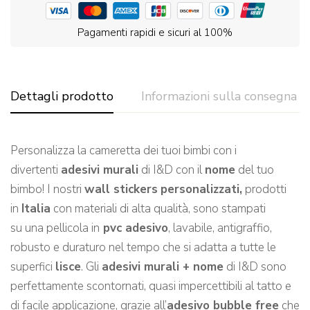
Pagamenti rapidi e sicuri al 100%
Dettagli prodotto
Informazioni sulla consegna
Personalizza la cameretta dei tuoi bimbi con i
divertenti
adesivi murali
di I&D con il
nome
del tuo
bimbo! I nostri
wall stickers
personalizzati,
prodotti
in
Italia
con materiali di alta qualità, sono stampati
su una pellicola in
pvc adesivo
, lavabile, antigraffio,
robusto e duraturo nel tempo che si adatta a tutte le
superfici
lisce
. Gli
adesivi murali + nome
di I&D sono
perfettamente scontornati, quasi impercettibili al tatto e
di facile applicazione, grazie all’
adesivo bubble free
che