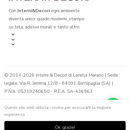
Con
Interni&Decori
ogni ambiente
diventa unico: quadri moderni, stampe
su tela, adesivi murali e tanto altro.
© 2014-2026 Interni & Decori di Lorella Marano | Sede
legale: Via R. Jemma 12/B - 84091 Battipaglia (SA) |
P.IVA: 05319240650 - R.E.A. SA-436963
Questo sito web utilizza i cookie per assicurarti la migliore
esperienza.
0
0
Ok, grazie!