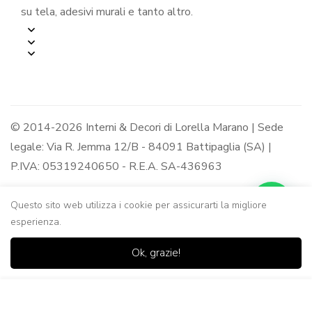
su tela, adesivi murali e tanto altro.
© 2014-2026 Interni & Decori di Lorella Marano | Sede
legale: Via R. Jemma 12/B - 84091 Battipaglia (SA) |
P.IVA: 05319240650 - R.E.A. SA-436963
Questo sito web utilizza i cookie per assicurarti la migliore
esperienza.
0
0
Ok, grazie!
Casa
Negozio
Lista dei
Carrello
Ricerca
desideri
Aggiungi al Carrello