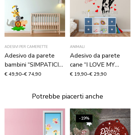
ADESIVI PER CAMERETTE
ANIMALI
Adesivo da parete
Adesivo da parete
bambini “SIMPATICI
cane “I LOVE MY
ANIMALI” – Adesivo
DOG”
€
49,90
–
€
74,90
€
19,90
–
€
29,90
murale
Potrebbe piacerti anche
-19%