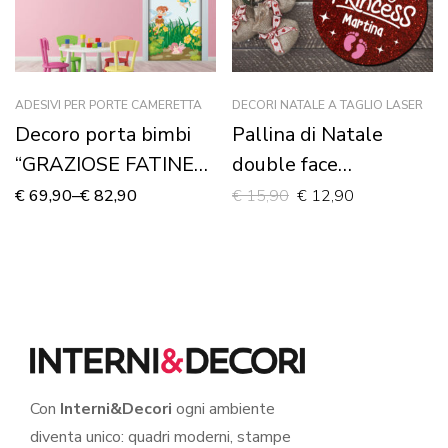
ADESIVI PER PORTE CAMERETTA
DECORI NATALE A TAGLIO LASER
Decoro porta bimbi
Pallina di Natale
“GRAZIOSE FATINE
double face
DEL BOSCO”
personalizzata con
€
69,90
–
€
82,90
€
15,90
€
12,90
nome “MY LITTLE
PRINCESS”-
Decorazioni laser
plexiglass
Con
Interni&Decori
ogni ambiente
diventa unico: quadri moderni, stampe