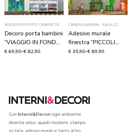
ADESIVI PER PORTE CAMERETTA
CAMERA BAMBINI - RAGAZZI
Decoro porta bambini
Adesivo murale
“VIAGGIO IN FONDO
finestra “PICCOLI
AL MARE”
AMICI NEL BOSCO” –
€
69,90
–
€
82,90
€
35,90
–
€
89,90
Finestra illusione
Con
Interni&Decori
ogni ambiente
diventa unico: quadri moderni, stampe
su tela, adesivi murali e tanto altro.