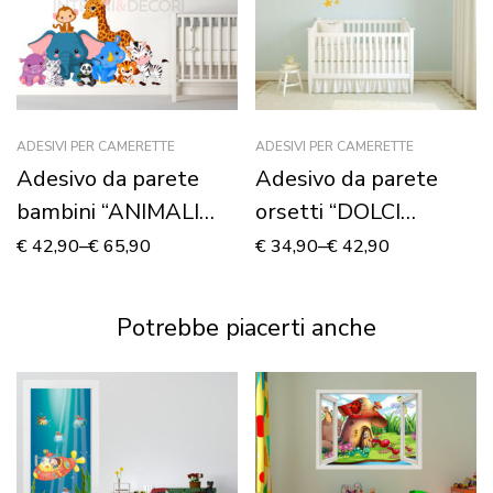
ADESIVI PER CAMERETTE
ADESIVI PER CAMERETTE
Adesivo da parete
Adesivo da parete
bambini “ANIMALI
orsetti “DOLCI
DELLA GIUNGLA” –
SOGNI” – Adesivo
€
42,90
–
€
65,90
€
34,90
–
€
42,90
Adesivo murale
murale
Potrebbe piacerti anche