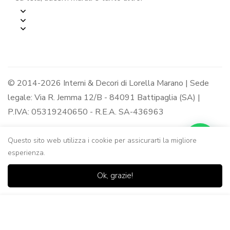
© 2014-2026 Interni & Decori di Lorella Marano | Sede
legale: Via R. Jemma 12/B - 84091 Battipaglia (SA) |
P.IVA: 05319240650 - R.E.A. SA-436963
Questo sito web utilizza i cookie per assicurarti la migliore
esperienza.
0
0
Ok, grazie!
Casa
Negozio
Lista dei
Carrello
Ricerca
desideri
Aggiungi al Carrello