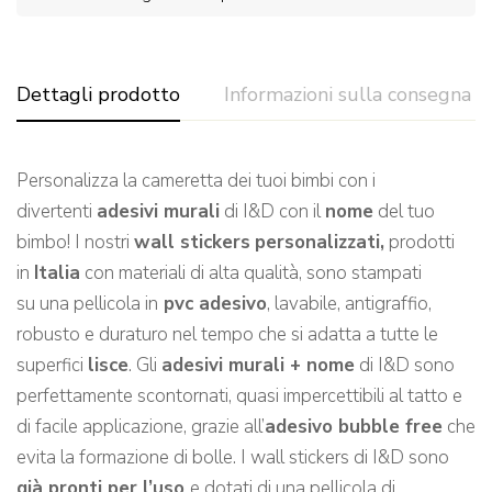
Dettagli prodotto
Informazioni sulla consegna
Personalizza la cameretta dei tuoi bimbi con i
divertenti
adesivi murali
di I&D con il
nome
del tuo
bimbo! I nostri
wall stickers
personalizzati,
prodotti
in
Italia
con materiali di alta qualità, sono stampati
su una pellicola in
pvc adesivo
, lavabile, antigraffio,
robusto e duraturo nel tempo che si adatta a tutte le
superfici
lisce
. Gli
adesivi murali + nome
di I&D sono
perfettamente scontornati, quasi impercettibili al tatto e
di facile applicazione, grazie all’
adesivo bubble free
che
evita la formazione di bolle. I wall stickers di I&D sono
già pronti per l’uso
e dotati di una pellicola di