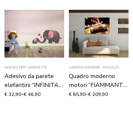
ADESIVI PER CAMERETTE
CAMERA BAMBINI - RAGAZZI
Adesivo da parete
Quadro moderno
elefantini “INFINITA
motori “FIAMMANTE
DOLCEZZA” –
AUTO IN CORSA”
€
32,90
–
€
46,90
€
85,90
–
€
209,90
Adesivo murale