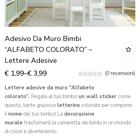
Adesivo Da Muro Bimbi
“ALFABETO COLORATO” –
Lettere Adesive
€
1,99
–
€
3,99
(0 recensioni)
Lettere adesive da muro “Alfabeto
colorato”.
Regala al tuo bimbo
un wall sticker
come
questo, tante graziose
letterine
colorate per comporre
il
nome
del tuo bimbo! La
decorazione
murale
trasformerà la cameretta dei bimbi in un mondo
di colori e divertimento.