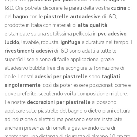
I&D. Ora potrete decorare le pareti della vostra
cucina
o
del
bagno
con le
piastrelle autoadesive
di I&D,
prodotte in Italia con materiali di
alta qualità
e stampate su una sottilissima pellicola in
pvc adesivo
lucido
, lavabile, robusta,
ignifuga
e duratura nel tempo. I
rivestimenti adesivi
di I&D sono adatti a tutte le
superfici lisce e sono di facile applicazione, grazie
all’adesivo bubble free che scongiura la formazione di
bolle. I nostri
adesivi per piastrelle
sono
tagliati
singolarmente
, così da poter essere posizionati come e
dove preferite, scegliendo voi la composizione migliore.
Le nostre
decorazioni per piastrelle
si possono
applicare sulle piastrelle del bagno o dietro piani cottura
ad induzione o elettrici, ma possono essere installate
anche in presenza di fornelli a gas, avendo cura di
mantenere una distanza di sicurezza di almeno 10 cm tra