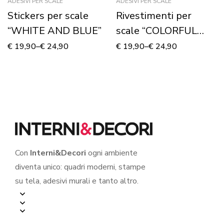
ADESIVI PER SCALE
ADESIVI PER SCALE
Stickers per scale
Rivestimenti per
“WHITE AND BLUE”
scale “COLORFUL
STAIRS”
€
19,90
–
€
24,90
€
19,90
–
€
24,90
Con
Interni&Decori
ogni ambiente
diventa unico: quadri moderni, stampe
su tela, adesivi murali e tanto altro.