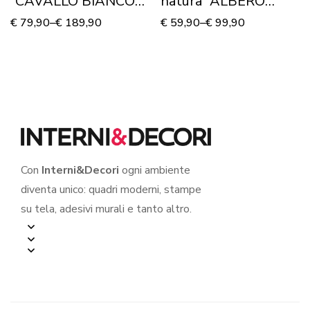
“CAVALLO BIANCO
natura “ALBERO
CHE CORRE”
D’AUTUNNO”
€
79,90
–
€
189,90
€
59,90
–
€
99,90
Con
Interni&Decori
ogni ambiente
diventa unico: quadri moderni, stampe
su tela, adesivi murali e tanto altro.