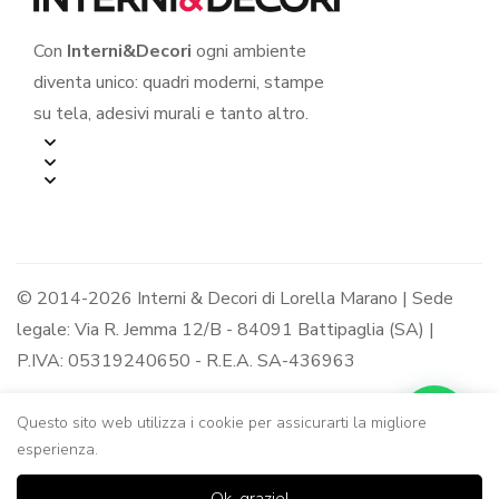
Con
Interni&Decori
ogni ambiente
diventa unico: quadri moderni, stampe
su tela, adesivi murali e tanto altro.
© 2014-2026 Interni & Decori di Lorella Marano | Sede
legale: Via R. Jemma 12/B - 84091 Battipaglia (SA) |
P.IVA: 05319240650 - R.E.A. SA-436963
Questo sito web utilizza i cookie per assicurarti la migliore
esperienza.
0
0