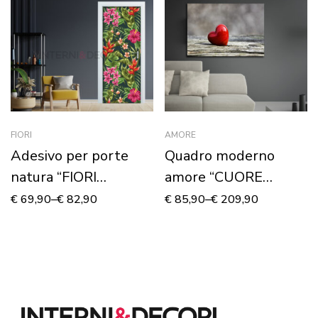
FIORI
AMORE
Adesivo per porte
Quadro moderno
natura “FIORI
amore “CUORE
TROPICALI”
ROSSO DI SAN
€
69,90
–
€
82,90
€
85,90
–
€
209,90
VALENTINO” –
Stampa su tela