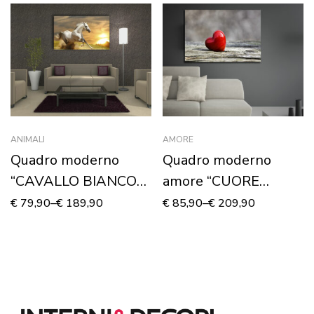
ANIMALI
AMORE
Quadro moderno
Quadro moderno
“CAVALLO BIANCO
amore “CUORE
CHE CORRE”
ROSSO DI SAN
€
79,90
–
€
189,90
€
85,90
–
€
209,90
VALENTINO” –
Stampa su tela