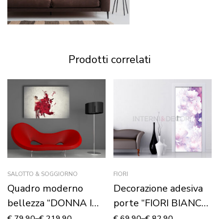
Prodotti correlati
SALOTTO & SOGGIORNO
FIORI
Quadro moderno
Decorazione adesiva
bellezza “DONNA IN
porte “FIORI BIANCHI
ROSSO” – Stampa su
SU SFONDO VIOLA”
€
79,90
–
€
219,90
€
69,90
–
€
82,90