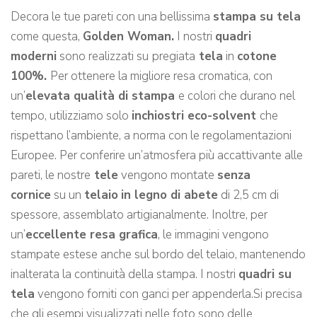
Decora le tue pareti con una bellissima
stampa su tela
come questa,
Golden Woman
.
I nostri
quadri
moderni
sono realizzati su
pregiata
tela
in
cotone
100%.
Per ottenere la migliore resa cromatica, con
un’
elevata qualità di stampa
e colori che durano nel
tempo, utilizziamo solo
inchiostri eco-solvent
che
rispettano l’ambiente, a norma con le regolamentazioni
Europee. Per conferire un’atmosfera più accattivante alle
pareti, le nostre
tele
vengono montate
senza
cornice
su un
telaio
in legno di abete
di 2,5 cm di
spessore, assemblato artigianalmente. Inoltre, per
un’
eccellente resa grafica
, le immagini vengono
stampate estese anche sul bordo del telaio, mantenendo
inalterata la continuità della stampa. I nostri
quadri su
tela
vengono forniti con ganci per appenderla.Si precisa
che gli esempi visualizzati nelle foto sono delle