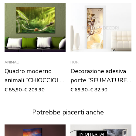
ANIMALI
FIORI
Quadro moderno
Decorazione adesiva
animali “CHIOCCIOLE
porte “SFUMATURE
TRA FOGLIE” –
FLOREALI COLOR
€
85,90
–
€
209,90
€
69,90
–
€
82,90
Stampa su tela
AMBRA”
Potrebbe piacerti anche
IN OFFERTA!