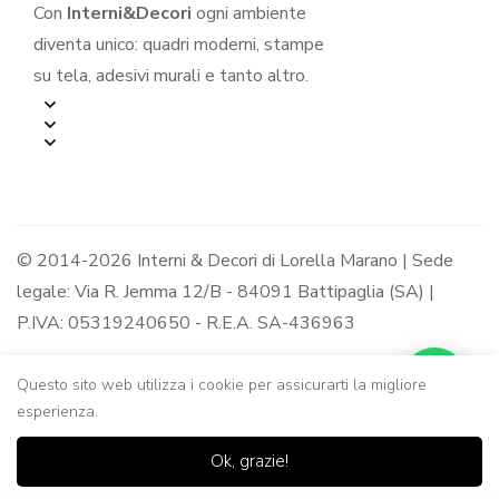
Con
Interni&Decori
ogni ambiente
diventa unico: quadri moderni, stampe
su tela, adesivi murali e tanto altro.
© 2014-2026 Interni & Decori di Lorella Marano | Sede
legale: Via R. Jemma 12/B - 84091 Battipaglia (SA) |
P.IVA: 05319240650 - R.E.A. SA-436963
Questo sito web utilizza i cookie per assicurarti la migliore
esperienza.
0
0
Ok, grazie!
Casa
Negozio
Lista dei
Carrello
Ricerca