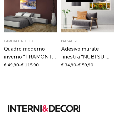
CAMERA DA LETTO
PAESAGGI
Quadro moderno
Adesivo murale
inverno “TRAMONTO
finestra “NUBI SUI
SULLA NEVE” –
GIRASOLI” – Finestra
€
49,90
–
€
115,90
€
34,90
–
€
59,90
Stampa su tela
illusione