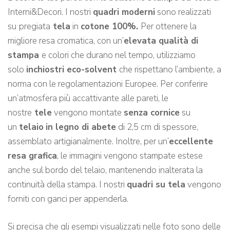
Interni&Decori. I nostri
quadri moderni
sono realizzati
su
pregiata
tela
in
cotone 100%.
Per ottenere la
migliore resa cromatica, con un’
elevata qualità di
stampa
e colori che durano nel tempo, utilizziamo
solo
inchiostri eco-solvent
che rispettano l’ambiente, a
norma con le regolamentazioni Europee. Per conferire
un’atmosfera più accattivante alle pareti, le
nostre
tele
vengono montate
senza cornice
su
un
telaio
in legno di abete
di 2,5 cm di spessore,
assemblato artigianalmente. Inoltre, per un’
eccellente
resa grafica
, le immagini vengono stampate estese
anche sul bordo del telaio, mantenendo inalterata la
continuità della stampa. I nostri
quadri su tela
vengono
forniti con ganci per appenderla.
Si precisa che gli esempi visualizzati nelle foto sono delle