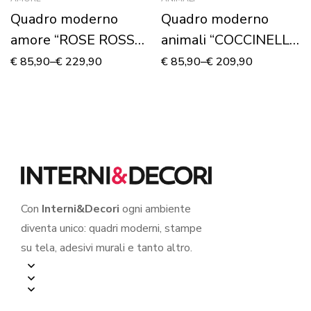
Quadro moderno
Quadro moderno
amore “ROSE ROSSE
animali “COCCINELLA
E CUORE” – Stampa
SU UNA FOGLIA” –
€
85,90
–
€
229,90
€
85,90
–
€
209,90
su tela
Stampa su tela
Con
Interni&Decori
ogni ambiente
diventa unico: quadri moderni, stampe
su tela, adesivi murali e tanto altro.