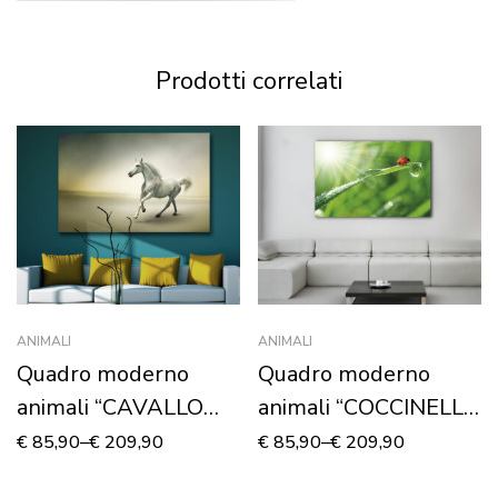
Prodotti correlati
ANIMALI
ANIMALI
Quadro moderno
Quadro moderno
animali “CAVALLO
animali “COCCINELLA
BIANCO AL
SU UNA FOGLIA” –
€
85,90
–
€
209,90
€
85,90
–
€
209,90
GALOPPO” – Stampa
Stampa su tela