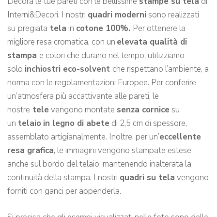
Decora le tue pareti con le bellissime
stampe su tela
di
Interni&Decori. I nostri
quadri moderni
sono realizzati
su
pregiata
tela
in
cotone 100%.
Per ottenere la
migliore resa cromatica, con un’
elevata qualità di
stampa
e colori che durano nel tempo, utilizziamo
solo
inchiostri eco-solvent
che rispettano l’ambiente, a
norma con le regolamentazioni Europee. Per conferire
un’atmosfera più accattivante alle pareti, le
nostre
tele
vengono montate
senza cornice
su
un
telaio
in legno di abete
di 2,5 cm di spessore,
assemblato artigianalmente. Inoltre, per un’
eccellente
resa grafica
, le immagini vengono stampate estese
anche sul bordo del telaio, mantenendo inalterata la
continuità della stampa. I nostri
quadri su tela
vengono
forniti con ganci per appenderla.