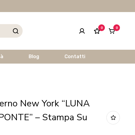
0
0
tà
Blog
Contatti
erno New York “LUNA
PONTE” – Stampa Su