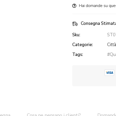
Hai domande su que
Consegna Stimat
Sku:
ST0
Categorie:
Citt
Tags:
Qua
segna
Cosa ne pensano i clienti?
Domand