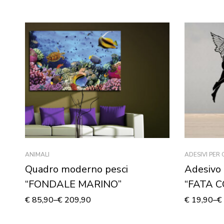
ANIMALI
ADESIVI PER
Quadro moderno pesci
Adesivo 
“FONDALE MARINO”
“FATA C
murale
€
85,90
–
€
209,90
€
19,90
–
€