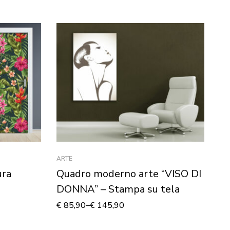
ARTE
SA
ura
Quadro moderno arte “VISO DI
Q
DONNA” – Stampa su tela
“
su
€
85,90
–
€
145,90
€
7