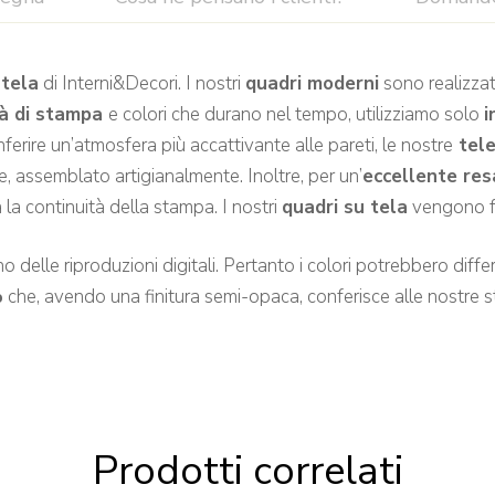
tela
di Interni&Decori. I nostri
quadri moderni
sono realizzat
tà di stampa
e colori che durano nel tempo, utilizziamo solo
i
rire un’atmosfera più accattivante alle pareti, le nostre
tel
, assemblato artigianalmente. Inoltre, per un’
eccellente res
la continuità della stampa. I nostri
quadri su tela
vengono fo
 delle riproduzioni digitali. Pertanto i colori potrebbero differir
%
che, avendo una finitura semi-opaca, conferisce alle nostre
Prodotti correlati