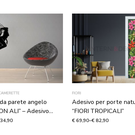
 CAMERETTE
FIORI
da parete angelo
Adesivo per porte nat
ON ALI” – Adesivo
“FIORI TROPICALI”
34,90
€
69,90
–
€
82,90