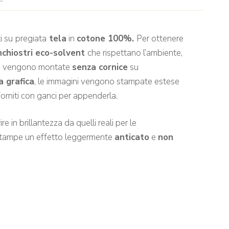
i su
pregiata
tela
in
cotone 100%.
Per ottenere
nchiostri eco-solvent
che rispettano l’ambiente,
e
vengono montate
senza cornice
su
a grafica
, le immagini vengono stampate estese
rniti con ganci per appenderla.
e in brillantezza da quelli reali per le
 stampe un effetto leggermente
anticato
e
non