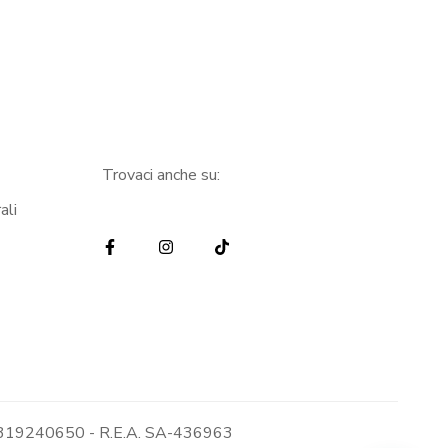
Trovaci anche su:
ali
: 05319240650 - R.E.A. SA-436963