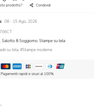
sto prodotto?
Condividi
a:
08 - 15 Ago, 2026
706CT
à
,
Salotto & Soggiorno
,
Stampe su tela
dri su tela
,
Stampe moderne
Pagamenti rapidi e sicuri al 100%
e