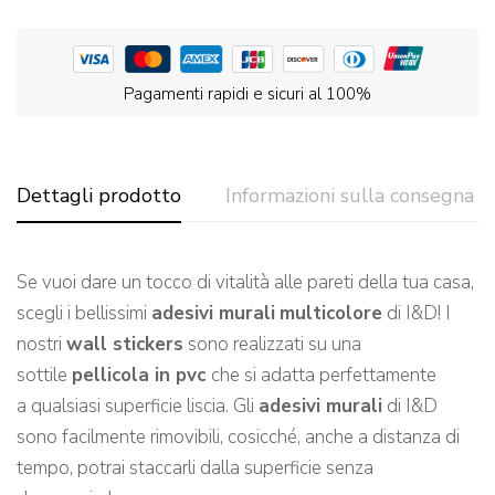
Pagamenti rapidi e sicuri al 100%
Dettagli prodotto
Informazioni sulla consegna
Se vuoi dare un tocco di vitalità alle pareti de
lla tua casa,
scegli
i bellissimi
adesivi murali
multicolore
di I&D!
I
nostri
wall stickers
sono realizzati su una
sottile
pellicola in pvc
che si adatta perfettamente
a qualsiasi
superficie l
iscia.
Gli
adesivi murali
di I&D
sono facilmente rimovibili, cosicché, a
nche a distanza di
tempo, potrai staccarli dalla superficie senza