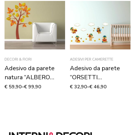
DECORI & FIORI
ADESIVI PER CAMERETTE
Adesivo da parete
Adesivo da parete
natura “ALBERO
“ORSETTI
D’AUTUNNO”
DIVERTENTI” –
€
59,90
–
€
99,90
€
32,90
–
€
46,90
Adesivo murale