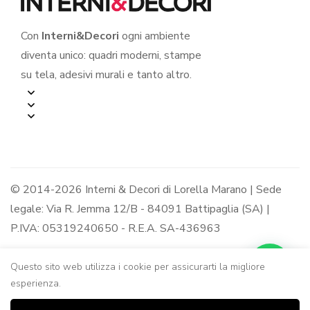
Con
Interni&Decori
ogni ambiente
diventa unico: quadri moderni, stampe
su tela, adesivi murali e tanto altro.
© 2014-2026 Interni & Decori di Lorella Marano | Sede
legale: Via R. Jemma 12/B - 84091 Battipaglia (SA) |
P.IVA: 05319240650 - R.E.A. SA-436963
Questo sito web utilizza i cookie per assicurarti la migliore
esperienza.