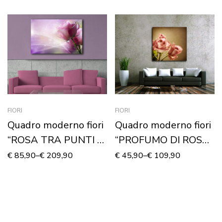
FIORI
FIORI
Quadro moderno fiori
Quadro moderno fiori
“ROSA TRA PUNTI DI
“PROFUMO DI ROSE
LUCE” – Stampa su
FRESCHE”
€
85,90
–
€
209,90
€
45,90
–
€
109,90
tela