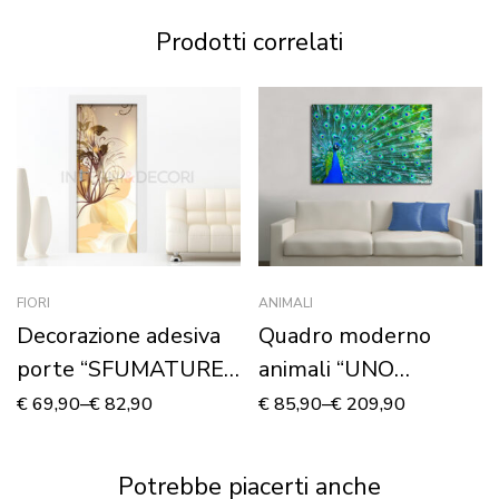
Prodotti correlati
FIORI
ANIMALI
Decorazione adesiva
Quadro moderno
porte “SFUMATURE
animali “UNO
FLOREALI COLOR
SPLENDIDO
€
69,90
–
€
82,90
€
85,90
–
€
209,90
AMBRA”
PAVONE” – Stampa
su tela
Potrebbe piacerti anche