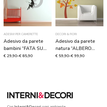
ADESIVI PER CAMERETTE
DECORI & FIORI
Adesivo da parete
Adesivo da parete
bambini “FATA SU
natura “ALBERO
LUNA” – Adesivo
D’AUTUNNO”
€
29,90
–
€
85,90
€
59,90
–
€
99,90
murale
Con
Interni&Decori
ogni ambiente