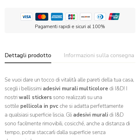
Pagamenti rapidi e sicuri al 100%
Dettagli prodotto
Informazioni sulla consegna
Se vuoi dare un tocco di vitalità alle pareti de
lla tua casa,
scegli
i bellissimi
adesivi murali
multicolore
di I&D!
I
nostri
wall stickers
sono realizzati su una
sottile
pellicola in pvc
che si adatta perfettamente
a qualsiasi
superficie l
iscia.
Gli
adesivi murali
di I&D
sono facilmente rimovibili, cosicché, a
nche a distanza di
tempo, potrai staccarli dalla superficie senza