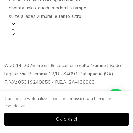
diventa unico: quadri moderni, stampe
su tela, adesivi murali e tanto altro.
© 2014-2026 Interni & Decori di Lorella Marano | Sede
legale: Via R. Jemma 12/B - 84091 Battipaglia (SA) |
P.IVA: 05319240650 - R.E.A. SA-436963
Questo sito web utilizza i cookie per assicurarti la migliore
esperienza.
0
0
Ok, grazie!
Casa
Negozio
Lista dei
Carrello
Ricerca
desideri