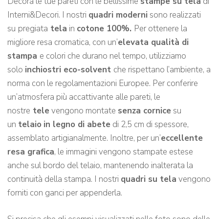
Decora le tue pareti con le bellissime
stampe su tela
di
Interni&Decori. I nostri
quadri moderni
sono realizzati
su
pregiata
tela
in
cotone 100%.
Per ottenere la
migliore resa cromatica, con un’
elevata qualità di
stampa
e colori che durano nel tempo, utilizziamo
solo
inchiostri eco-solvent
che rispettano l’ambiente, a
norma con le regolamentazioni Europee. Per conferire
un’atmosfera più accattivante alle pareti, le
nostre
tele
vengono montate
senza cornice
su
un
telaio
in legno di abete
di 2,5 cm di spessore,
assemblato artigianalmente. Inoltre, per un’
eccellente
resa grafica
, le immagini vengono stampate estese
anche sul bordo del telaio, mantenendo inalterata la
continuità della stampa. I nostri
quadri su tela
vengono
forniti con ganci per appenderla.