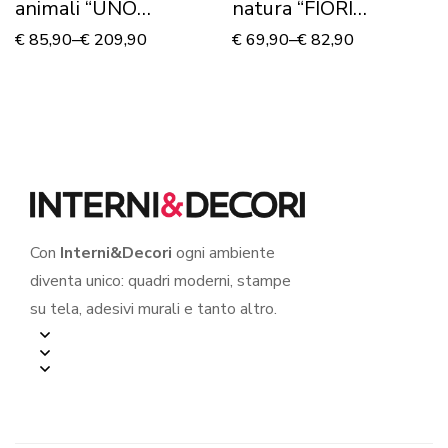
animali “UNO
natura “FIORI
SPLENDIDO
TROPICALI”
€
85,90
–
€
209,90
€
69,90
–
€
82,90
PAVONE” – Stampa
su tela
Con
Interni&Decori
ogni ambiente
diventa unico: quadri moderni, stampe
su tela, adesivi murali e tanto altro.