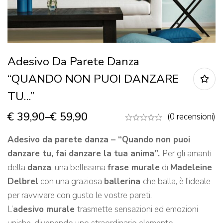
Adesivo Da Parete Danza
“QUANDO NON PUOI DANZARE
TU…”
€
39,90
–
€
59,90
(0 recensioni)
Adesivo da parete danza – “Quando non puoi
danzare tu, fai danzare la tua anima”.
Per gli amanti
della
danza
, una bellissima
frase murale
di
Madeleine
Delbrel
con una graziosa
ballerina
che balla, è l’ideale
per ravvivare con gusto le vostre pareti.
L’
adesivo murale
trasmette sensazioni ed emozioni