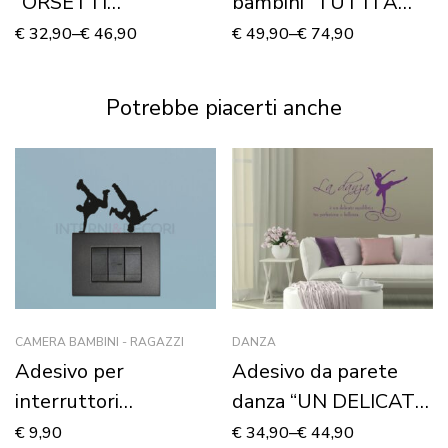
“ORSETTI
bambini “TUTTI A
DIVERTENTI” –
BORDO!” – Adesivo
€
32,90
–
€
46,90
€
49,90
–
€
74,90
Adesivo murale
murale
Potrebbe piacerti anche
CAMERA BAMBINI - RAGAZZI
DANZA
Adesivo per
Adesivo da parete
interruttori
danza “UN DELICATO
“FREESTYLE DANCE”
EQUILIBRIO”
€
9,90
€
34,90
–
€
44,90