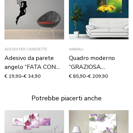
ADESIVI PER CAMERETTE
ANIMALI
Adesivo da parete
Quadro moderno
angelo “FATA CON
“GRAZIOSA
ALI” – Adesivo murale
FARFALLA SU FIORE”
€
19,90
–
€
34,90
€
85,90
–
€
209,90
Potrebbe piacerti anche