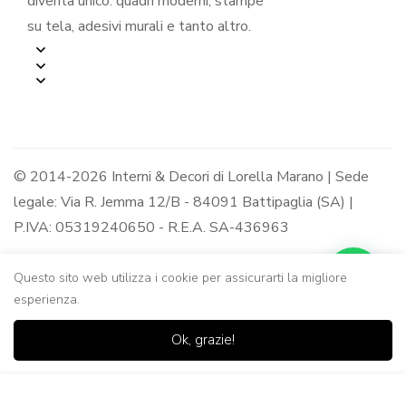
diventa unico: quadri moderni, stampe
su tela, adesivi murali e tanto altro.
© 2014-2026 Interni & Decori di Lorella Marano | Sede
legale: Via R. Jemma 12/B - 84091 Battipaglia (SA) |
P.IVA: 05319240650 - R.E.A. SA-436963
Questo sito web utilizza i cookie per assicurarti la migliore
esperienza.
0
0
Ok, grazie!
Casa
Negozio
Lista dei
Carrello
Ricerca
desideri