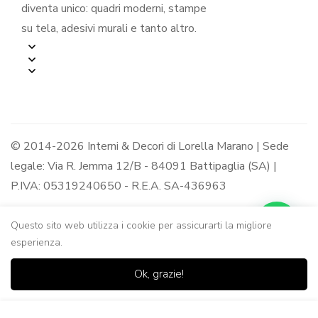
diventa unico: quadri moderni, stampe
su tela, adesivi murali e tanto altro.
© 2014-2026 Interni & Decori di Lorella Marano | Sede
legale: Via R. Jemma 12/B - 84091 Battipaglia (SA) |
P.IVA: 05319240650 - R.E.A. SA-436963
Questo sito web utilizza i cookie per assicurarti la migliore
esperienza.
0
0
Ok, grazie!
Casa
Negozio
Lista dei
Carrello
Ricerca
desideri