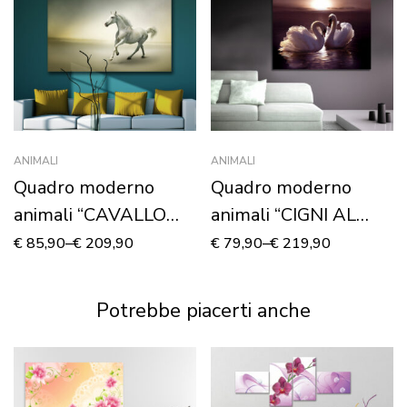
ANIMALI
ANIMALI
Quadro moderno
Quadro moderno
animali “CAVALLO
animali “CIGNI AL
BIANCO AL
TRAMONTO” –
€
85,90
–
€
209,90
€
79,90
–
€
219,90
GALOPPO” – Stampa
Stampa su tela
su tela
Potrebbe piacerti anche