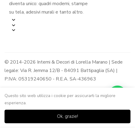
diventa unico: quadri moderni, stampe
su tela, adesivi murali e tanto altro.
© 2014-2026 Interni & Decori di Lorella Marano | Sede
legale: Via R. Jemma 12/B - 84091 Battipaglia (SA) |
P.IVA: 05319240650 - R.E.A. SA-436963
Questo sito web utilizza i cookie per assicurarti la migliore
esperienza.
0
0
Ok, grazie!
Casa
Negozio
Lista dei
Carrello
Ricerca
desideri