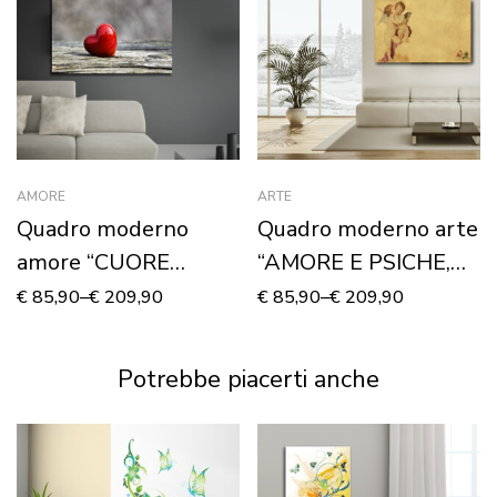
AMORE
ARTE
Quadro moderno
Quadro moderno arte
amore “CUORE
“AMORE E PSICHE,
ROSSO DI SAN
BAMBINI” – Stampa
€
85,90
–
€
209,90
€
85,90
–
€
209,90
VALENTINO” –
su tela
Stampa su tela
Potrebbe piacerti anche