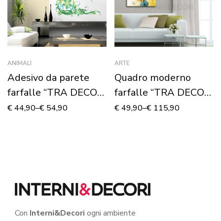
ANIMALI
ARTE
Adesivo da parete
Quadro moderno
farfalle “TRA DECORI
farfalle “TRA DECORI
FLOREALI”
E FOGLIE” – Stampa
€
44,90
–
€
54,90
€
49,90
–
€
115,90
su tela
Con
Interni&Decori
ogni ambiente