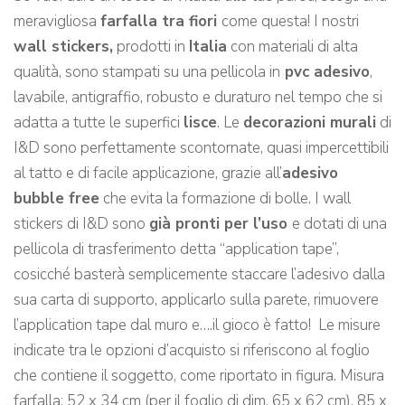
meravigliosa
farfalla tra fiori
come questa! I nostri
wall stickers,
prodotti in
Italia
con materiali di alta
qualità, sono stampati su una pellicola in
pvc adesivo
,
lavabile, antigraffio, robusto e duraturo nel tempo che si
adatta a tutte le superfici
lisce
. Le
decorazioni murali
di
I&D sono perfettamente scontornate, quasi impercettibili
al tatto e di facile applicazione, grazie all’
adesivo
bubble free
che evita la formazione di bolle. I wall
stickers di I&D sono
già pronti per l’uso
e dotati di una
pellicola di trasferimento detta “application tape”,
cosicché basterà semplicemente staccare l’adesivo dalla
sua carta di supporto, applicarlo sulla parete, rimuovere
l’application tape dal muro e….il gioco è fatto! Le misure
indicate tra le opzioni d’acquisto si riferiscono al foglio
che contiene il soggetto, come riportato in figura. Misura
farfalla: 52 x 34 cm (per il foglio di dim. 65 x 62 cm), 85 x