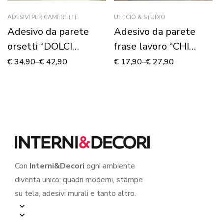
ADESIVI PER CAMERETTE
UFFICIO & STUDIO
Adesivo da parete
Adesivo da parete
orsetti “DOLCI
frase lavoro “CHI
SOGNI” – Adesivo
LAVORA…”
€
34,90
–
€
42,90
€
17,90
–
€
27,90
murale
Con
Interni&Decori
ogni ambiente
diventa unico: quadri moderni, stampe
su tela, adesivi murali e tanto altro.