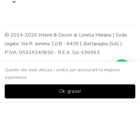
© 2014-2026 Interni & Decori di Lorella Marano | Sede
legale: Via R. Jemma 12/B - 84091 Battipaglia (SA) |
P.IVA: 05319240650 - R.E.A. SA-436963
Questo sito web utilizza i cookie per assicurarti la migliore
esperienza.
0
0
Ok, grazie!
Casa
Negozio
Lista dei
Carrello
Ricerca
desideri
Aggiungi al Carrello