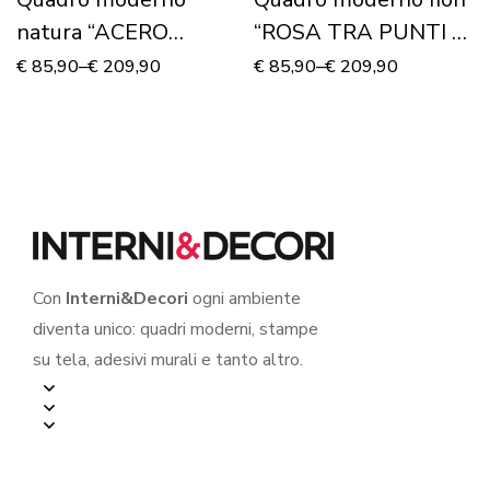
natura “ACERO
“ROSA TRA PUNTI DI
GIAPPONESE” –
LUCE” – Stampa su
€
85,90
–
€
209,90
€
85,90
–
€
209,90
Stampa su tela
tela
Con
Interni&Decori
ogni ambiente
diventa unico: quadri moderni, stampe
su tela, adesivi murali e tanto altro.